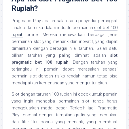
Rupiah?
Pragmatic Play adalah salah satu penyedia perangkat
lunak terkemuka dalam industri permainan
slot bet 100
rupiah
online. Mereka menawarkan berbagai jenis
permainan slot yang menarik dan inovatif, yang dapat
dimainkan dengan berbagai nilai taruhan. Salah satu
pilihan taruhan yang paling diminati adalah
slot
pragmatic bet 100 rupiah
. Dengan taruhan yang
terjangkau ini, pemain dapat merasakan sensasi
bermain slot dengan risiko rendah namun tetap bisa
mendapatkan kemenangan yang menguntungkan.
Slot dengan taruhan 100 rupiah ini cocok untuk pemain
yang ingin mencoba permainan slot tanpa harus
mengeluarkan modal besar. Terlebih lagi, Pragmatic
Play terkenal dengan tampilan grafis yang memukau
dan fitur-fitur bonus yang menarik, yang membuat
permainan semakin seru meskipun taruhan yang