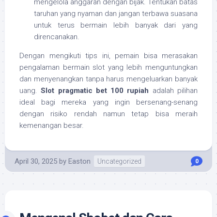
mengelola anggaran dengan bijak. Tentukan batas
taruhan yang nyaman dan jangan terbawa suasana
untuk terus bermain lebih banyak dari yang
direncanakan.
Dengan mengikuti tips ini, pemain bisa merasakan
pengalaman bermain slot yang lebih menguntungkan
dan menyenangkan tanpa harus mengeluarkan banyak
uang.
Slot pragmatic bet 100 rupiah
adalah pilihan
ideal bagi mereka yang ingin bersenang-senang
dengan risiko rendah namun tetap bisa meraih
kemenangan besar.
April 30, 2025
by
Easton
Uncategorized
0