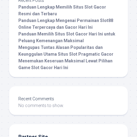
Recent Posts
Panduan Lengkap Memilih Situs Slot Gacor
Resmi dan Terbaru
Panduan Lengkap Mengenai Permainan Slot88
Online Terpercaya dan Gacor Hari Ini
Panduan Memilih Situs Slot Gacor Hari Ini untuk
Peluang Kemenangan Maksimal
Mengupas Tuntas Alasan Popularitas dan
Keunggulan Utama Situs Slot Pragmatic Gacor
Menemukan Keseruan Maksimal Lewat Pilihan
Game Slot Gacor Hari Ini
Recent Comments
No comments to show.
Partner Site