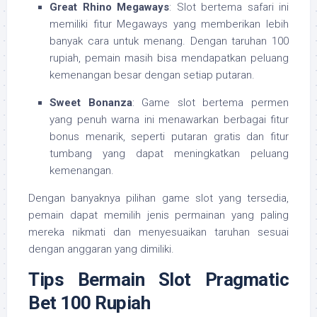
Great Rhino Megaways
: Slot bertema safari ini
memiliki fitur Megaways yang memberikan lebih
banyak cara untuk menang. Dengan taruhan 100
rupiah, pemain masih bisa mendapatkan peluang
kemenangan besar dengan setiap putaran.
Sweet Bonanza
: Game slot bertema permen
yang penuh warna ini menawarkan berbagai fitur
bonus menarik, seperti putaran gratis dan fitur
tumbang yang dapat meningkatkan peluang
kemenangan.
Dengan banyaknya pilihan game slot yang tersedia,
pemain dapat memilih jenis permainan yang paling
mereka nikmati dan menyesuaikan taruhan sesuai
dengan anggaran yang dimiliki.
Tips Bermain Slot Pragmatic
Bet 100 Rupiah