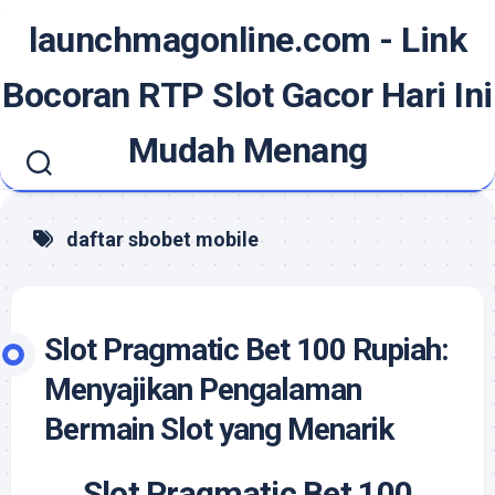
Skip
launchmagonline.com - Link
to
content
Bocoran RTP Slot Gacor Hari Ini
Mudah Menang
daftar sbobet mobile
Slot Pragmatic Bet 100 Rupiah:
Menyajikan Pengalaman
Bermain Slot yang Menarik
Slot Pragmatic Bet 100