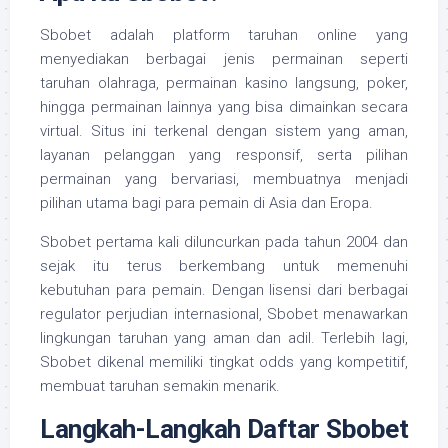
Sbobet adalah platform taruhan online yang
menyediakan berbagai jenis permainan seperti
taruhan olahraga, permainan kasino langsung, poker,
hingga permainan lainnya yang bisa dimainkan secara
virtual. Situs ini terkenal dengan sistem yang aman,
layanan pelanggan yang responsif, serta pilihan
permainan yang bervariasi, membuatnya menjadi
pilihan utama bagi para pemain di Asia dan Eropa.
Sbobet pertama kali diluncurkan pada tahun 2004 dan
sejak itu terus berkembang untuk memenuhi
kebutuhan para pemain. Dengan lisensi dari berbagai
regulator perjudian internasional, Sbobet menawarkan
lingkungan taruhan yang aman dan adil. Terlebih lagi,
Sbobet dikenal memiliki tingkat odds yang kompetitif,
membuat taruhan semakin menarik.
Langkah-Langkah Daftar Sbobet