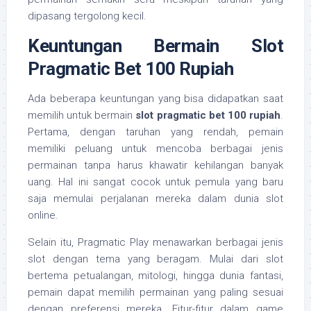
dipasang tergolong kecil.
Keuntungan Bermain Slot
Pragmatic Bet 100 Rupiah
Ada beberapa keuntungan yang bisa didapatkan saat
memilih untuk bermain
slot pragmatic bet 100 rupiah
.
Pertama, dengan taruhan yang rendah, pemain
memiliki peluang untuk mencoba berbagai jenis
permainan tanpa harus khawatir kehilangan banyak
uang. Hal ini sangat cocok untuk pemula yang baru
saja memulai perjalanan mereka dalam dunia slot
online.
Selain itu, Pragmatic Play menawarkan berbagai jenis
slot dengan tema yang beragam. Mulai dari slot
bertema petualangan, mitologi, hingga dunia fantasi,
pemain dapat memilih permainan yang paling sesuai
dengan preferensi mereka. Fitur-fitur dalam game