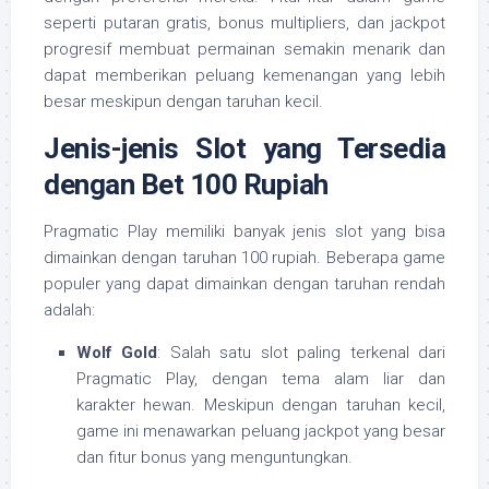
seperti putaran gratis, bonus multipliers, dan jackpot
progresif membuat permainan semakin menarik dan
dapat memberikan peluang kemenangan yang lebih
besar meskipun dengan taruhan kecil.
Jenis-jenis Slot yang Tersedia
dengan Bet 100 Rupiah
Pragmatic Play memiliki banyak jenis slot yang bisa
dimainkan dengan taruhan 100 rupiah. Beberapa game
populer yang dapat dimainkan dengan taruhan rendah
adalah:
Wolf Gold
: Salah satu slot paling terkenal dari
Pragmatic Play, dengan tema alam liar dan
karakter hewan. Meskipun dengan taruhan kecil,
game ini menawarkan peluang jackpot yang besar
dan fitur bonus yang menguntungkan.