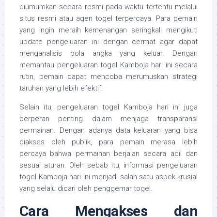
diumumkan secara resmi pada waktu tertentu melalui
situs resmi atau agen togel terpercaya. Para pemain
yang ingin meraih kemenangan seringkali mengikuti
update pengeluaran ini dengan cermat agar dapat
menganalisis pola angka yang keluar. Dengan
memantau pengeluaran togel Kamboja hari ini secara
rutin, pemain dapat mencoba merumuskan strategi
taruhan yang lebih efektif.
Selain itu, pengeluaran togel Kamboja hari ini juga
berperan penting dalam menjaga transparansi
permainan. Dengan adanya data keluaran yang bisa
diakses oleh publik, para pemain merasa lebih
percaya bahwa permainan berjalan secara adil dan
sesuai aturan. Oleh sebab itu, informasi pengeluaran
togel Kamboja hari ini menjadi salah satu aspek krusial
yang selalu dicari oleh penggemar togel.
Cara Mengakses dan