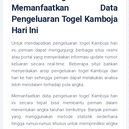
Memanfaatkan Data
Pengeluaran Togel Kamboja
Hari Ini
Untuk mendapatkan pengeluaran togel Kamboja hari
ini, pemain dapat mengunjungi berbagai situs resmi
atau portal yang menyediakan informasi update nomor
keluaran secara real-time. Beberapa situs bahkan
menyediakan arsip pengeluaran togel Kamboja dari
hari ke hari sehingga pemain dapat melakukan analisa
lebih mendalam terhadap pola angka.
Memanfaatkan data pengeluaran togel Kamboja hari
ini secara tepat bisa membantu pemain dalam
menentukan angka taruhan berikutnya. Banyak pemain
yang menggunakan metode statistik sederhana
hingga rumus-rumus khusus untuk memprediksi angka