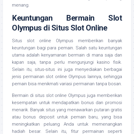
menang.
Keuntungan Bermain Slot
Olympus di Situs Slot Online
Situs slot online Olympus memberikan banyak
keuntungan bagi para pemain. Salah satu keuntungan
utama adalah kenyamanan bermain di mana saja dan
kapan saja, tanpa perlu mengunjungi kasino fisik.
Selain itu, situs-situs ini juga menyediakan berbagai
jenis permainan slot online Olympus lainnya, sehingga
pemain bisa menikmati variasi permainan tanpa bosan.
Bermain di situs slot online Olympus juga memberikan
kesempatan untuk mendapatkan bonus dan promosi
menarik. Banyak situs yang menawarkan putaran gratis
atau bonus deposit untuk pemain baru, yang bisa
meningkatkan peluang Anda untuk memenangkan
hadiah besar. Selain itu, fitur permainan seperti