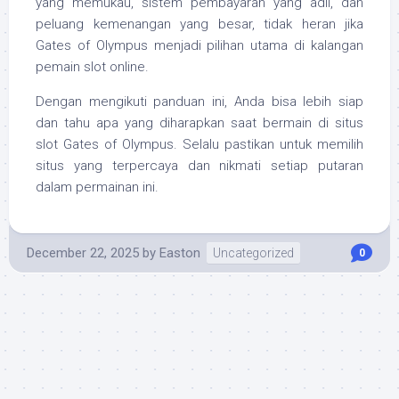
yang memukau, sistem pembayaran yang adil, dan
peluang kemenangan yang besar, tidak heran jika
Gates of Olympus menjadi pilihan utama di kalangan
pemain slot online.
Dengan mengikuti panduan ini, Anda bisa lebih siap
dan tahu apa yang diharapkan saat bermain di situs
slot Gates of Olympus. Selalu pastikan untuk memilih
situs yang terpercaya dan nikmati setiap putaran
dalam permainan ini.
December 22, 2025
by
Easton
Uncategorized
0