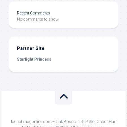
Recent Comments
No comments to show.
Partner Site
Starlight Princess
launchmagonline.com – Link Bocoran RTP Slot Gacor Hari