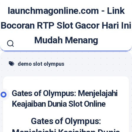
Skip
launchmagonline.com - Link
to
content
Bocoran RTP Slot Gacor Hari Ini
Mudah Menang
demo slot olympus
Gates of Olympus: Menjelajahi
Keajaiban Dunia Slot Online
Gates of Olympus: