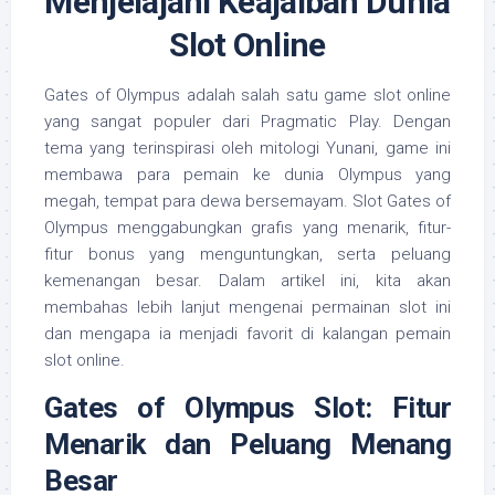
Menjelajahi Keajaiban Dunia
Slot Online
Gates of Olympus adalah salah satu game slot online
yang sangat populer dari Pragmatic Play. Dengan
tema yang terinspirasi oleh mitologi Yunani, game ini
membawa para pemain ke dunia Olympus yang
megah, tempat para dewa bersemayam. Slot Gates of
Olympus menggabungkan grafis yang menarik, fitur-
fitur bonus yang menguntungkan, serta peluang
kemenangan besar. Dalam artikel ini, kita akan
membahas lebih lanjut mengenai permainan slot ini
dan mengapa ia menjadi favorit di kalangan pemain
slot online.
Gates of Olympus Slot: Fitur
Menarik dan Peluang Menang
Besar