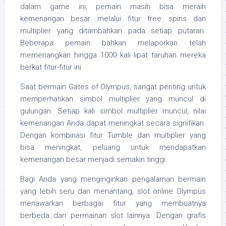
dalam game ini, pemain masih bisa meraih
kemenangan besar melalui fitur free spins dan
multiplier yang ditambahkan pada setiap putaran.
Beberapa pemain bahkan melaporkan telah
memenangkan hingga 1000 kali lipat taruhan mereka
berkat fitur-fitur ini.
Saat bermain Gates of Olympus, sangat penting untuk
memperhatikan simbol multiplier yang muncul di
gulungan. Setiap kali simbol multiplier muncul, nilai
kemenangan Anda dapat meningkat secara signifikan.
Dengan kombinasi fitur Tumble dan multiplier yang
bisa meningkat, peluang untuk mendapatkan
kemenangan besar menjadi semakin tinggi.
Bagi Anda yang menginginkan pengalaman bermain
yang lebih seru dan menantang, slot online Olympus
menawarkan berbagai fitur yang membuatnya
berbeda dari permainan slot lainnya. Dengan grafis