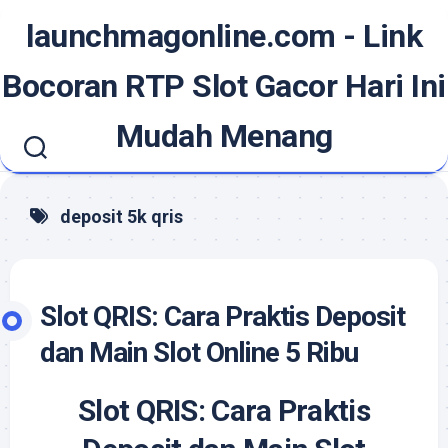
Skip
launchmagonline.com - Link
to
content
Bocoran RTP Slot Gacor Hari Ini
Mudah Menang
deposit 5k qris
Slot QRIS: Cara Praktis Deposit
dan Main Slot Online 5 Ribu
Slot QRIS: Cara Praktis