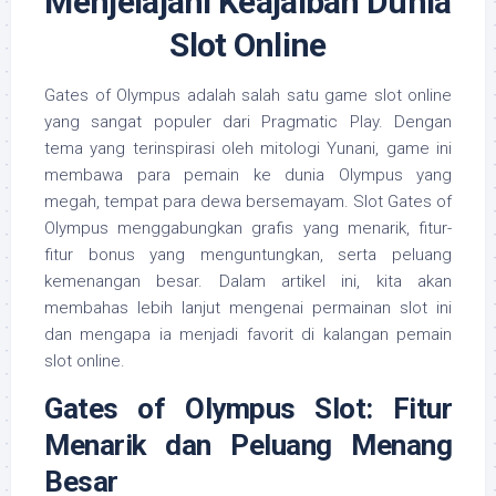
Menjelajahi Keajaiban Dunia
Slot Online
Gates of Olympus adalah salah satu game slot online
yang sangat populer dari Pragmatic Play. Dengan
tema yang terinspirasi oleh mitologi Yunani, game ini
membawa para pemain ke dunia Olympus yang
megah, tempat para dewa bersemayam. Slot Gates of
Olympus menggabungkan grafis yang menarik, fitur-
fitur bonus yang menguntungkan, serta peluang
kemenangan besar. Dalam artikel ini, kita akan
membahas lebih lanjut mengenai permainan slot ini
dan mengapa ia menjadi favorit di kalangan pemain
slot online.
Gates of Olympus Slot: Fitur
Menarik dan Peluang Menang
Besar