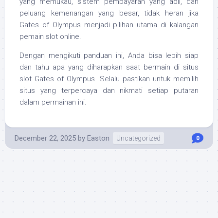
yang memukau, sistem pembayaran yang adil, dan
peluang kemenangan yang besar, tidak heran jika
Gates of Olympus menjadi pilihan utama di kalangan
pemain slot online.
Dengan mengikuti panduan ini, Anda bisa lebih siap
dan tahu apa yang diharapkan saat bermain di situs
slot Gates of Olympus. Selalu pastikan untuk memilih
situs yang terpercaya dan nikmati setiap putaran
dalam permainan ini.
December 22, 2025
by
Easton
Uncategorized
0