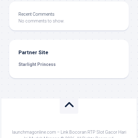
Recent Comments
No comments to show.
Partner Site
Starlight Princess
launchmagonline.com – Link Bocoran RTP Slot Gacor Hari