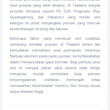
hasil putaran yang lebih dinamis. Di Thailand, banyak
provider ternama seperti PG Soft, Pragmatic Play,
Spadegaming, dan Habanero yang merilis slot
kategori ini untuk menjangkau pemain yang mencari
keseimbangan strategi dan hiburan.
Beberapa faktor yang membuat slot volatilitas
seimbang semakin populer di Thailand antara lain
kemudahan memahami pola permainan, minimnya
fluktuasi ekstrem pada saldo pemain, serta fleksibilitas
dalam menyesuaikan gaya bermain. Bagi pemula, jenis
slot ini menjadi pilihan ideal karena tidak terlalu
menguras modal, sementara bagi pemain
berpengalaman, volatilitas menengah tetap
menawarkan kesempatan memicu fitur bonus besar
tanpa tekanan tinggi.