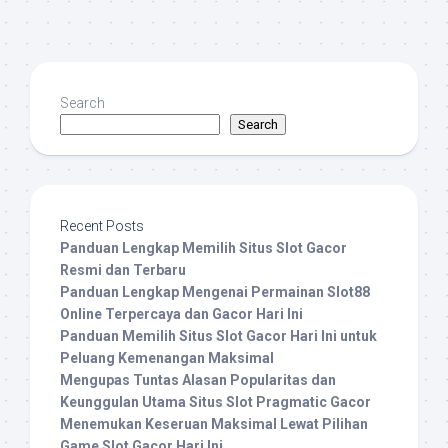
Search
Search
Recent Posts
Panduan Lengkap Memilih Situs Slot Gacor
Resmi dan Terbaru
Panduan Lengkap Mengenai Permainan Slot88
Online Terpercaya dan Gacor Hari Ini
Panduan Memilih Situs Slot Gacor Hari Ini untuk
Peluang Kemenangan Maksimal
Mengupas Tuntas Alasan Popularitas dan
Keunggulan Utama Situs Slot Pragmatic Gacor
Menemukan Keseruan Maksimal Lewat Pilihan
Game Slot Gacor Hari Ini