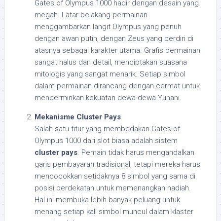
Gates of Olympus 1000 hadir dengan desain yang
megah. Latar belakang permainan
menggambarkan langit Olympus yang penuh
dengan awan putih, dengan Zeus yang berdiri di
atasnya sebagai karakter utama. Grafis permainan
sangat halus dan detail, menciptakan suasana
mitologis yang sangat menarik. Setiap simbol
dalam permainan dirancang dengan cermat untuk
mencerminkan kekuatan dewa-dewa Yunani.
Mekanisme Cluster Pays
Salah satu fitur yang membedakan Gates of
Olympus 1000 dari slot biasa adalah sistem
cluster pays
. Pemain tidak harus mengandalkan
garis pembayaran tradisional, tetapi mereka harus
mencocokkan setidaknya 8 simbol yang sama di
posisi berdekatan untuk memenangkan hadiah.
Hal ini membuka lebih banyak peluang untuk
menang setiap kali simbol muncul dalam klaster