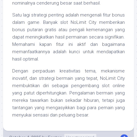
nominalnya cenderung besar saat berhasil.
Satu lagi strategi penting adalah mengenali fitur bonus
dalam game. Banyak slot NoLimit City memberikan
bonus putaran gratis atau pengali kemenangan yang
dapat meningkatkan hasil permainan secara signifikan.
Memahami kapan fitur ini aktif dan bagaimana
memanfaatkannya adalah kunci untuk mendapatkan
hasil optimal.
Dengan perpaduan kreativitas tema, mekanisme
inovatif, dan strategi bermain yang tepat, NoLimit City
membuktikan diri sebagai pengembang slot online
yang patut diperhitungkan. Pengalaman bermain yang
mereka tawarkan bukan sekadar hiburan, tetapi juga
tantangan yang mengasyikkan bagi para pemain yang
menyukai sensasi dan peluang besar.