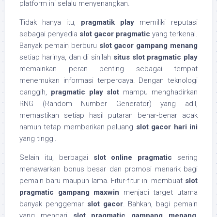
platform ini selalu menyenangkan.
Tidak hanya itu,
pragmatik play
memiliki reputasi
sebagai penyedia
slot gacor pragmatic
yang terkenal.
Banyak pemain berburu
slot gacor gampang menang
setiap harinya, dan di sinilah
situs slot pragmatic play
memainkan peran penting sebagai tempat
menemukan informasi terpercaya. Dengan teknologi
canggih,
pragmatic play slot
mampu menghadirkan
RNG (Random Number Generator) yang adil,
memastikan setiap hasil putaran benar-benar acak
namun tetap memberikan peluang
slot gacor hari ini
yang tinggi.
Selain itu, berbagai
slot online pragmatic
sering
menawarkan bonus besar dan promosi menarik bagi
pemain baru maupun lama. Fitur-fitur ini membuat
slot
pragmatic gampang maxwin
menjadi target utama
banyak penggemar
slot gacor
. Bahkan, bagi pemain
yang mencari
slot pragmatic gampang menang
,