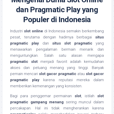
dan Pragmatic Play yang
Populer di Indonesia
Industri
slot online
di Indonesia semakin berkembang
pesat, terutama dengan hadirnya berbagai
situs
pragmatic play
dan
situs slot pragmatic
yang
menawarkan pengalaman bermain menarik dan
menguntungkan. Salah satu alasan mengapa
pragmatic slot
menjadi favorit adalah kemudahan
akses dan peluang menang yang tinggi. Banyak
pemain mencari
slot gacor pragmatic
atau
slot gacor
pragmatic play
karena reputasi mereka dalam
memberikan kemenangan yang konsisten.
Bagi para penggemar permainan
slot
, istilah
slot
pragmatic gampang menang
sering muncul dalam
percakapan. Hal ini tidak mengherankan karena