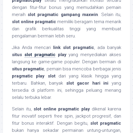
pragmaticplay
selalu menghadirkan inovasi terbaru
dengan fitur-fitur bonus yang memudahkan pemain
meraih
slot pragmatic gampang maxwin
. Selain itu,
slot online pragmatic
memiliki beragam tema menarik
dan grafik berkualitas tinggi yang membuat
pengalaman bermain lebih seru.
Jika Anda mencari
link slot pragmatic
, ada banyak
situs
slot pragmatic
play
yang menyediakan akses
langsung ke game-game populer. Dengan bermain di
situs pragmatic
, pemain bisa mencoba berbagai jenis
pragmatic play slot
dari yang klasik hingga yang
terbaru. Bahkan, banyak
slot gacor hari ini
yang
tersedia di platform ini, sehingga peluang menang
selalu terbuka lebar.
Selain itu,
slot online pragmatic play
dikenal karena
fitur inovatif seperti free spin, jackpot progresif, dan
fitur bonus interaktif. Dengan begitu,
slot pragmatic
bukan hanya sekadar permainan untung-untungan,