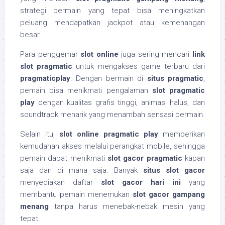
strategi bermain yang tepat bisa meningkatkan
peluang mendapatkan jackpot atau kemenangan
besar.
Para penggemar
slot online
juga sering mencari
link
slot pragmatic
untuk mengakses game terbaru dari
pragmaticplay
. Dengan bermain di
situs pragmatic
,
pemain bisa menikmati pengalaman
slot pragmatic
play
dengan kualitas grafis tinggi, animasi halus, dan
soundtrack menarik yang menambah sensasi bermain.
Selain itu,
slot online pragmatic play
memberikan
kemudahan akses melalui perangkat mobile, sehingga
pemain dapat menikmati
slot gacor pragmatic
kapan
saja dan di mana saja. Banyak
situs slot gacor
menyediakan daftar
slot gacor hari ini
yang
membantu pemain menemukan
slot gacor gampang
menang
tanpa harus menebak-nebak mesin yang
tepat.