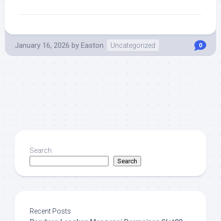
January 16, 2026
by
Easton
Uncategorized
0
Search
Search
Recent Posts