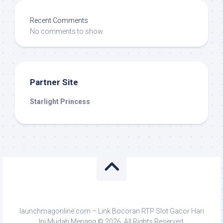
Recent Comments
No comments to show.
Partner Site
Starlight Princess
launchmagonline.com – Link Bocoran RTP Slot Gacor Hari
Ini Mudah Menang © 2026. All Rights Reserved.