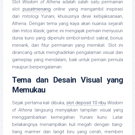
Slot
Wisdom of Athena
adalah salah satu permainan
slot
pusatmenang
online yang mengambil inspirasi
dari mitologi Yunani, khususnya dewi kebijaksanaan,
Athena. Dengan tema yang kaya akan nuansa sejarah
dan mitos klasik, game ini mengajak pemain menyusuri
dunia kuno yang dipenuhi simbol-simbol sakral, bonus
menarik, dan fitur permainan yang memikat. Slot ini
dirancang untuk menghadirkan pengalaman visual dan
gameplay yang mendalam, baik untuk pemain pemula
maupun berpengalaman.
Tema dan Desain Visual yang
Memukau
Sejak pertama kali dibuka,
slot deposit 10 ribu
Wisdom
of Athena
langsung menyajikan tampilan visual yang
menggambarkan kemegahan Yunani kuno. Latar
belakangnya menampilkan kuil megah dengan tiang-
tiang marmer dan langit biru yang cerah, memberi