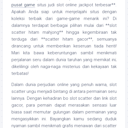
pusat game
situs judi slot online jackpot terbesar
**.
Apakah Anda siap untuk menjelajahi situs dengan
koleksi terbaik dari game-game menarik ini? Di
dalamnya terdapat berbagai pilihan mulai dari **slot
scatter hitam mahjong** hingga kegembiraan tak
terduga dari **scatter hitam gacor**, semuanya
dirancang untuk memberikan keseruan tiada henti!
Mari kita bawa keberuntungan sambil menikmati
perjalanan seru dalam dunia taruhan yang memikat ini;
dikelilingi oleh naga-naga misterius dan kekayaan tak
terbatas!
Dalam dunia perjudian online yang penuh warna, slot
scatter ungu menjadi bintang di antara permainan seru
lainnya. Dengan kehadiran bo slot scatter dan link slot
gacor, para pemain dapat merasakan sensasi luar
biasa saat memutar gulungan dalam permainan yang
mengasyikkan ini. Bayangkan kamu sedang duduk
nyaman sambil menikmati grafis menawan dari scatter