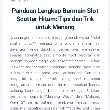
permainan!
Panduan Lengkap Bermain Slot
Scatter Hitam: Tips dan Trik
untuk Menang
Di dunia gemerlap slot online yang penuh warna, **slot
scatter ungu** menjadi bintang utama malam ini!
Bayangkan Anda duduk di depan layar, merasakan
sensasi adrenaline saat simbol-simbol berputar dan
menanti momen magis dari **scatter hitam**. Setiap
kali Anda mendapatkan kombinasi menang pada **bo
slot scatter**, hati Anda berdebar kencang. Dan tidak
hanya itu, kehadiran **link slot gacor** membuat
pengalaman bermain semakin mendebarkan karena
peluang kemenangan besar selalu mengintai! Dalam
permainan seperti *Mahjong Ways* dan *Mahjong
Ways 2*, setiap putaran membawa harapan tinggi
untuk mendapatkan lebih banyak **scatter slot online