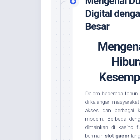
Mengenal Dun
Digital den
Besar
Mengenal
Hibur
Kesemp
Dalam beberapa tahun t
di kalangan masyarakat 
akses dan berbagai 
modern. Berbeda deng
dimainkan di kasino f
bermain
slot gacor
lang