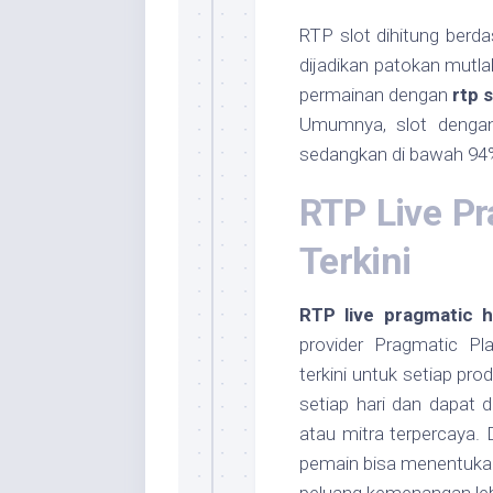
RTP slot dihitung berda
dijadikan patokan mutl
permainan dengan
rtp s
Umumnya, slot denga
sedangkan di bawah 94%
RTP Live Pr
Terkini
RTP live pragmatic ha
provider Pragmatic P
terkini untuk setiap pro
setiap hari dan dapat 
atau mitra terpercaya
pemain bisa menentuka