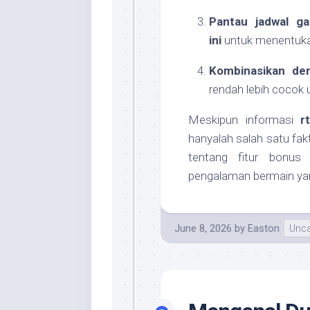
Pantau jadwal ga
ini
untuk menentukan
Kombinasikan deng
rendah lebih cocok 
Meskipun informasi
r
hanyalah salah satu fak
tentang fitur bonu
pengalaman bermain yan
June 8, 2026
by
Easton
Unca