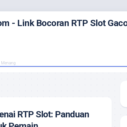
m - Link Bocoran RTP Slot Gaco
ah Menang
enai RTP Slot: Panduan
uk Pemain