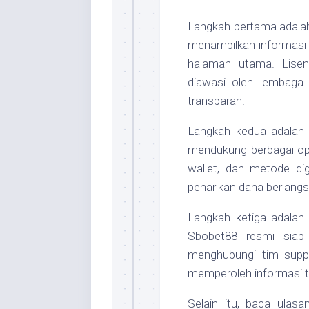
Langkah pertama adalah
menampilkan informasi l
halaman utama. Lisen
diawasi oleh lembaga 
transparan.
Langkah kedua adalah 
mendukung berbagai ops
wallet, dan metode di
penarikan dana berlangs
Langkah ketiga adalah
Sbobet88 resmi sia
menghubungi tim supp
memperoleh informasi t
Selain itu, baca ulasa