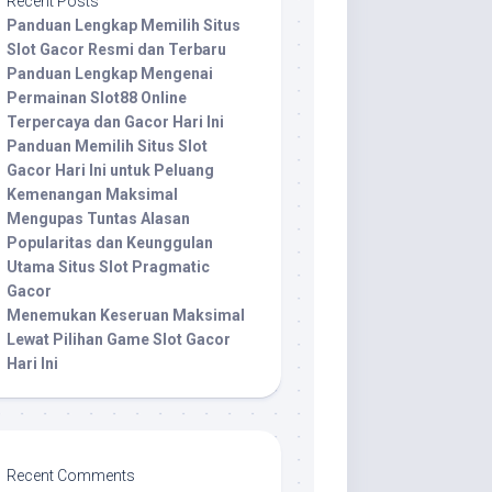
Recent Posts
Panduan Lengkap Memilih Situs
Slot Gacor Resmi dan Terbaru
Panduan Lengkap Mengenai
Permainan Slot88 Online
Terpercaya dan Gacor Hari Ini
Panduan Memilih Situs Slot
Gacor Hari Ini untuk Peluang
Kemenangan Maksimal
Mengupas Tuntas Alasan
Popularitas dan Keunggulan
Utama Situs Slot Pragmatic
Gacor
Menemukan Keseruan Maksimal
Lewat Pilihan Game Slot Gacor
Hari Ini
Recent Comments