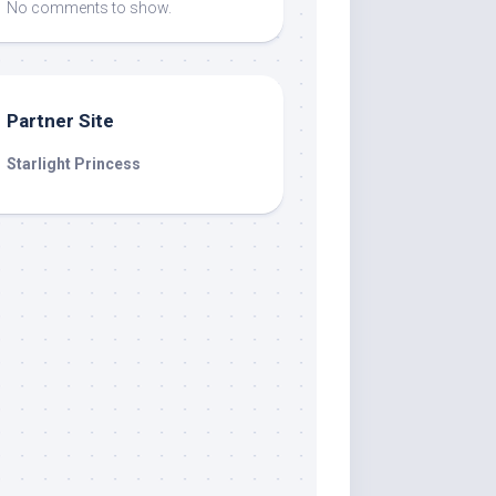
No comments to show.
Partner Site
Starlight Princess