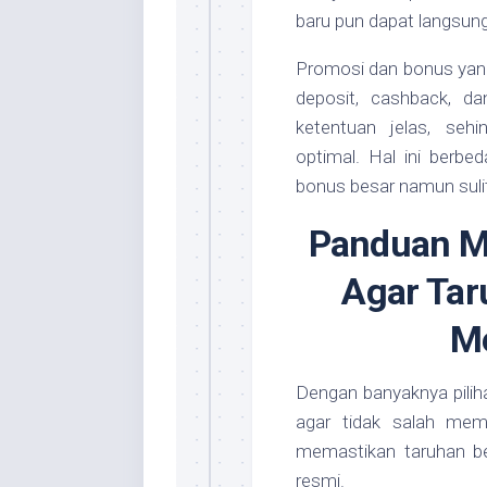
baru pun dapat langsu
Promosi dan bonus yang
deposit, cashback, da
ketentuan jelas, se
optimal. Hal ini berbe
bonus besar namun sulit 
Panduan M
Agar Tar
M
Dengan banyaknya piliha
agar tidak salah memi
memastikan taruhan b
resmi.