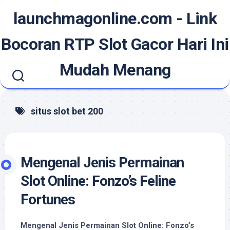
Skip
launchmagonline.com - Link
to
content
Bocoran RTP Slot Gacor Hari Ini
Mudah Menang
situs slot bet 200
Mengenal Jenis Permainan
Slot Online: Fonzo’s Feline
Fortunes
Mengenal Jenis Permainan Slot Online: Fonzo’s