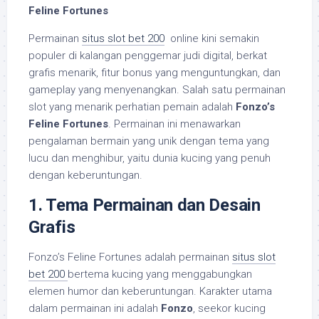
Feline Fortunes
Permainan
situs slot bet 200
online kini semakin
populer di kalangan penggemar judi digital, berkat
grafis menarik, fitur bonus yang menguntungkan, dan
gameplay yang menyenangkan. Salah satu permainan
slot yang menarik perhatian pemain adalah
Fonzo’s
Feline Fortunes
. Permainan ini menawarkan
pengalaman bermain yang unik dengan tema yang
lucu dan menghibur, yaitu dunia kucing yang penuh
dengan keberuntungan.
1.
Tema Permainan dan Desain
Grafis
Fonzo’s Feline Fortunes adalah permainan
situs slot
bet 200
bertema kucing yang menggabungkan
elemen humor dan keberuntungan. Karakter utama
dalam permainan ini adalah
Fonzo
, seekor kucing