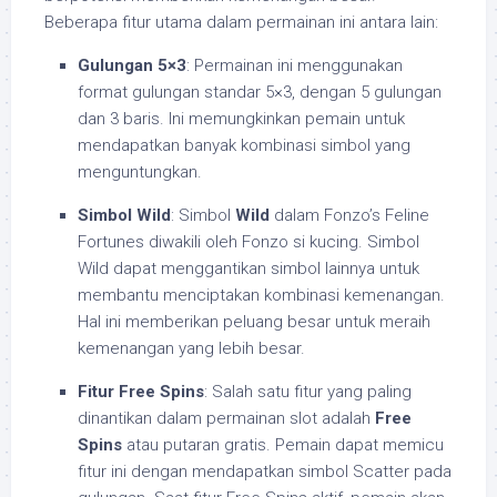
Beberapa fitur utama dalam permainan ini antara lain:
Gulungan 5×3
: Permainan ini menggunakan
format gulungan standar 5×3, dengan 5 gulungan
dan 3 baris. Ini memungkinkan pemain untuk
mendapatkan banyak kombinasi simbol yang
menguntungkan.
Simbol Wild
: Simbol
Wild
dalam Fonzo’s Feline
Fortunes diwakili oleh Fonzo si kucing. Simbol
Wild dapat menggantikan simbol lainnya untuk
membantu menciptakan kombinasi kemenangan.
Hal ini memberikan peluang besar untuk meraih
kemenangan yang lebih besar.
Fitur Free Spins
: Salah satu fitur yang paling
dinantikan dalam permainan slot adalah
Free
Spins
atau putaran gratis. Pemain dapat memicu
fitur ini dengan mendapatkan simbol Scatter pada