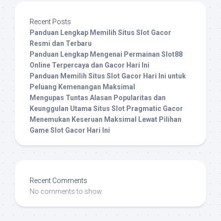
Recent Posts
Panduan Lengkap Memilih Situs Slot Gacor
Resmi dan Terbaru
Panduan Lengkap Mengenai Permainan Slot88
Online Terpercaya dan Gacor Hari Ini
Panduan Memilih Situs Slot Gacor Hari Ini untuk
Peluang Kemenangan Maksimal
Mengupas Tuntas Alasan Popularitas dan
Keunggulan Utama Situs Slot Pragmatic Gacor
Menemukan Keseruan Maksimal Lewat Pilihan
Game Slot Gacor Hari Ini
Recent Comments
No comments to show.