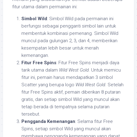
fitur utama dalam permainan ini:
Simbol Wild
: Simbol Wild pada permainan ini
berfungsi sebagai pengganti simbol lain untuk
membentuk kombinasi pemenang. Simbol Wild
muncul pada gulungan 2, 3, dan 4, memberikan
kesempatan lebih besar untuk meraih
kemenangan.
Fitur Free Spins
: Fitur Free Spins menjadi daya
tarik utama dalam
Wild West Gold
. Untuk memicu
fitur ini, pemain harus mendapatkan 3 simbol
Scatter yang berupa logo
Wild West Gold
. Setelah
fitur Free Spins aktif, pemain diberikan 8 putaran
gratis, dan setiap simbol Wild yang muncul akan
tetap berada di tempatnya selama putaran
tersebut.
Pengganda Kemenangan
: Selama fitur Free
Spins, setiap simbol Wild yang muncul akan
membawa pengganda kemenangan yang dapat