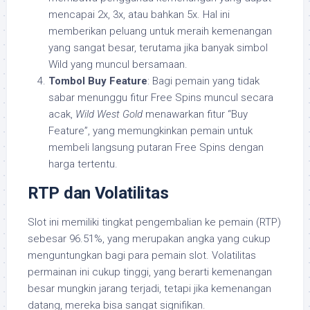
mencapai 2x, 3x, atau bahkan 5x. Hal ini
memberikan peluang untuk meraih kemenangan
yang sangat besar, terutama jika banyak simbol
Wild yang muncul bersamaan.
Tombol Buy Feature
: Bagi pemain yang tidak
sabar menunggu fitur Free Spins muncul secara
acak,
Wild West Gold
menawarkan fitur “Buy
Feature”, yang memungkinkan pemain untuk
membeli langsung putaran Free Spins dengan
harga tertentu.
RTP dan Volatilitas
Slot ini memiliki tingkat pengembalian ke pemain (RTP)
sebesar 96.51%, yang merupakan angka yang cukup
menguntungkan bagi para pemain slot. Volatilitas
permainan ini cukup tinggi, yang berarti kemenangan
besar mungkin jarang terjadi, tetapi jika kemenangan
datang, mereka bisa sangat signifikan.