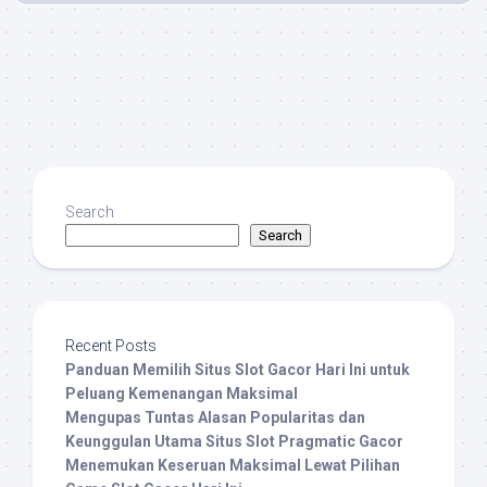
Search
Search
Recent Posts
Panduan Memilih Situs Slot Gacor Hari Ini untuk
Peluang Kemenangan Maksimal
Mengupas Tuntas Alasan Popularitas dan
Keunggulan Utama Situs Slot Pragmatic Gacor
Menemukan Keseruan Maksimal Lewat Pilihan