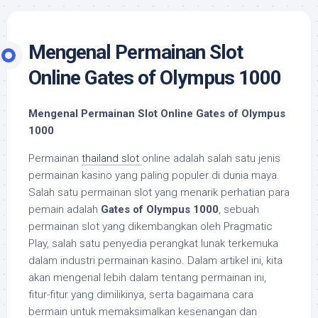
Mengenal Permainan Slot
Online Gates of Olympus 1000
Mengenal Permainan Slot Online Gates of Olympus
1000
Permainan
thailand slot
online adalah salah satu jenis
permainan kasino yang paling populer di dunia maya.
Salah satu permainan slot yang menarik perhatian para
pemain adalah
Gates of Olympus 1000
, sebuah
permainan slot yang dikembangkan oleh Pragmatic
Play, salah satu penyedia perangkat lunak terkemuka
dalam industri permainan kasino. Dalam artikel ini, kita
akan mengenal lebih dalam tentang permainan ini,
fitur-fitur yang dimilikinya, serta bagaimana cara
bermain untuk memaksimalkan kesenangan dan