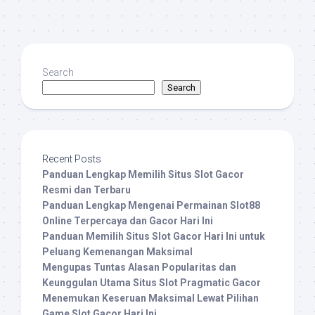
Search
Search
Recent Posts
Panduan Lengkap Memilih Situs Slot Gacor
Resmi dan Terbaru
Panduan Lengkap Mengenai Permainan Slot88
Online Terpercaya dan Gacor Hari Ini
Panduan Memilih Situs Slot Gacor Hari Ini untuk
Peluang Kemenangan Maksimal
Mengupas Tuntas Alasan Popularitas dan
Keunggulan Utama Situs Slot Pragmatic Gacor
Menemukan Keseruan Maksimal Lewat Pilihan
Game Slot Gacor Hari Ini