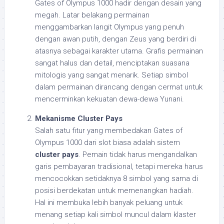
Gates of Olympus 1000 hadir dengan desain yang
megah. Latar belakang permainan
menggambarkan langit Olympus yang penuh
dengan awan putih, dengan Zeus yang berdiri di
atasnya sebagai karakter utama. Grafis permainan
sangat halus dan detail, menciptakan suasana
mitologis yang sangat menarik. Setiap simbol
dalam permainan dirancang dengan cermat untuk
mencerminkan kekuatan dewa-dewa Yunani.
Mekanisme Cluster Pays
Salah satu fitur yang membedakan Gates of
Olympus 1000 dari slot biasa adalah sistem
cluster pays
. Pemain tidak harus mengandalkan
garis pembayaran tradisional, tetapi mereka harus
mencocokkan setidaknya 8 simbol yang sama di
posisi berdekatan untuk memenangkan hadiah.
Hal ini membuka lebih banyak peluang untuk
menang setiap kali simbol muncul dalam klaster