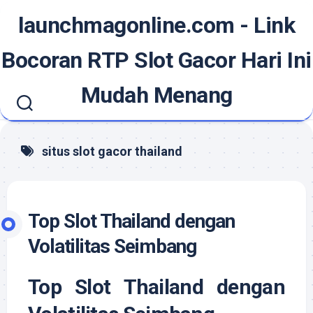
Skip
launchmagonline.com - Link
to
content
Bocoran RTP Slot Gacor Hari Ini
Mudah Menang
situs slot gacor thailand
Top Slot Thailand dengan
Volatilitas Seimbang
Top Slot Thailand dengan