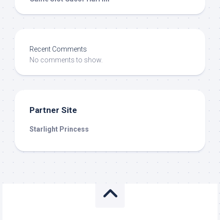
Recent Comments
No comments to show.
Partner Site
Starlight Princess