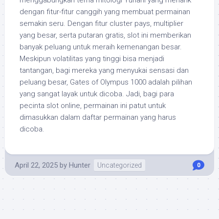
menggabungkan tema mitologi Yunani yang menarik
dengan fitur-fitur canggih yang membuat permainan
semakin seru. Dengan fitur cluster pays, multiplier
yang besar, serta putaran gratis, slot ini memberikan
banyak peluang untuk meraih kemenangan besar.
Meskipun volatilitas yang tinggi bisa menjadi
tantangan, bagi mereka yang menyukai sensasi dan
peluang besar, Gates of Olympus 1000 adalah pilihan
yang sangat layak untuk dicoba. Jadi, bagi para
pecinta slot online, permainan ini patut untuk
dimasukkan dalam daftar permainan yang harus
dicoba.
April 22, 2025
by
Hunter
Uncategorized
0