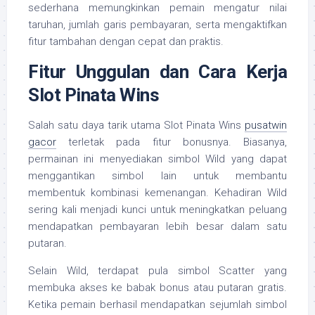
sederhana memungkinkan pemain mengatur nilai
taruhan, jumlah garis pembayaran, serta mengaktifkan
fitur tambahan dengan cepat dan praktis.
Fitur Unggulan dan Cara Kerja
Slot Pinata Wins
Salah satu daya tarik utama Slot Pinata Wins
pusatwin
gacor
terletak pada fitur bonusnya. Biasanya,
permainan ini menyediakan simbol Wild yang dapat
menggantikan simbol lain untuk membantu
membentuk kombinasi kemenangan. Kehadiran Wild
sering kali menjadi kunci untuk meningkatkan peluang
mendapatkan pembayaran lebih besar dalam satu
putaran.
Selain Wild, terdapat pula simbol Scatter yang
membuka akses ke babak bonus atau putaran gratis.
Ketika pemain berhasil mendapatkan sejumlah simbol