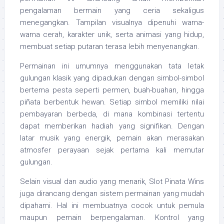
pengalaman bermain yang ceria sekaligus
menegangkan. Tampilan visualnya dipenuhi warna-
warna cerah, karakter unik, serta animasi yang hidup,
membuat setiap putaran terasa lebih menyenangkan.
Permainan ini umumnya menggunakan tata letak
gulungan klasik yang dipadukan dengan simbol-simbol
bertema pesta seperti permen, buah-buahan, hingga
piñata berbentuk hewan. Setiap simbol memiliki nilai
pembayaran berbeda, di mana kombinasi tertentu
dapat memberikan hadiah yang signifikan. Dengan
latar musik yang energik, pemain akan merasakan
atmosfer perayaan sejak pertama kali memutar
gulungan.
Selain visual dan audio yang menarik, Slot Pinata Wins
juga dirancang dengan sistem permainan yang mudah
dipahami. Hal ini membuatnya cocok untuk pemula
maupun pemain berpengalaman. Kontrol yang