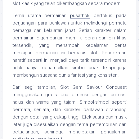
slot klasik yang telah dikembangkan secara modern.
Tema utama permainan
pusathoki
berfokus pada
perjuangan para pahlawan untuk melindungi permata
berharga dari kekuatan jahat. Setiap karakter dalam
permainan digambarkan memiliki peran dan ciri khas
tersendiri, yang menambah kedalaman cerita
meskipun permainan ini berbasis slot. Pendekatan
naratif seperti ini menjadi daya tarik tersendiri karena
tidak hanya menampilkan simbol acak, tetapi juga
membangun suasana dunia fantasi yang konsisten.
Dari segi tampilan, Slot Gem Saviour Conquest
menggunakan grafis dua dimensi dengan animasi
halus dan warna yang tajam. Simbol-simbol seperti
permata, senjata, dan karakter pahlawan dirancang
dengan detail yang cukup tinggi. Efek suara dan musik
latar juga disesuaikan dengan tema pertempuran dan
petualangan, sehingga menciptakan pengalaman