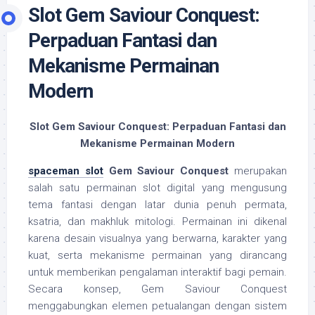
Slot Gem Saviour Conquest:
Perpaduan Fantasi dan
Mekanisme Permainan
Modern
Slot Gem Saviour Conquest: Perpaduan Fantasi dan
Mekanisme Permainan Modern
spaceman slot
Gem Saviour Conquest
merupakan
salah satu permainan slot digital yang mengusung
tema fantasi dengan latar dunia penuh permata,
ksatria, dan makhluk mitologi. Permainan ini dikenal
karena desain visualnya yang berwarna, karakter yang
kuat, serta mekanisme permainan yang dirancang
untuk memberikan pengalaman interaktif bagi pemain.
Secara konsep, Gem Saviour Conquest
menggabungkan elemen petualangan dengan sistem