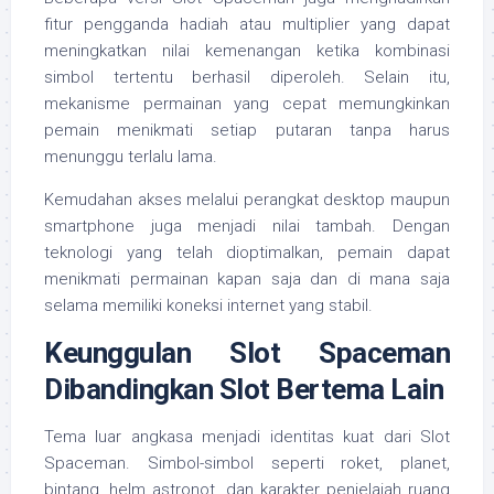
fitur pengganda hadiah atau multiplier yang dapat
meningkatkan nilai kemenangan ketika kombinasi
simbol tertentu berhasil diperoleh. Selain itu,
mekanisme permainan yang cepat memungkinkan
pemain menikmati setiap putaran tanpa harus
menunggu terlalu lama.
Kemudahan akses melalui perangkat desktop maupun
smartphone juga menjadi nilai tambah. Dengan
teknologi yang telah dioptimalkan, pemain dapat
menikmati permainan kapan saja dan di mana saja
selama memiliki koneksi internet yang stabil.
Keunggulan Slot Spaceman
Dibandingkan Slot Bertema Lain
Tema luar angkasa menjadi identitas kuat dari Slot
Spaceman. Simbol-simbol seperti roket, planet,
bintang, helm astronot, dan karakter penjelajah ruang