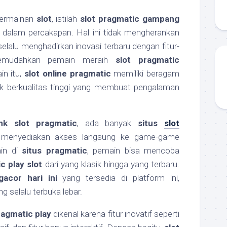
permainan
slot
, istilah
slot pragmatic gampang
 dalam percakapan. Hal ini tidak mengherankan
elalu menghadirkan inovasi terbaru dengan fitur-
memudahkan pemain meraih
slot pragmatic
ain itu,
slot online pragmatic
memiliki beragam
ik berkualitas tinggi yang membuat pengalaman
ink slot pragmatic
, ada banyak
situs
slot
menyediakan akses langsung ke game-game
ain di
situs pragmatic
, pemain bisa mencoba
c play slot
dari yang klasik hingga yang terbaru.
gacor hari ini
yang tersedia di platform ini,
 selalu terbuka lebar.
ragmatic play
dikenal karena fitur inovatif seperti