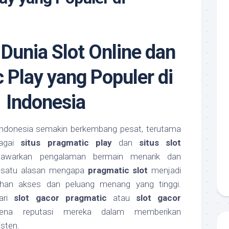
Dunia Slot Online dan
 Play yang Populer di
Indonesia
Indonesia semakin berkembang pesat, terutama
bagai
situs pragmatic play
dan
situs slot
warkan pengalaman bermain menarik dan
 satu alasan mengapa
pragmatic slot
menjadi
ahan akses dan peluang menang yang tinggi.
ari
slot gacor pragmatic
atau
slot gacor
na reputasi mereka dalam memberikan
sten.