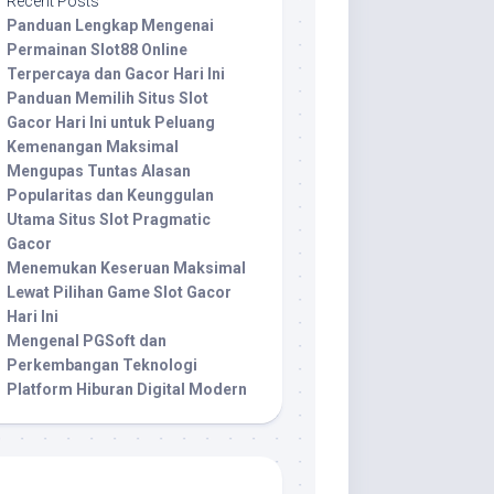
Recent Posts
Panduan Lengkap Mengenai
Permainan Slot88 Online
Terpercaya dan Gacor Hari Ini
Panduan Memilih Situs Slot
Gacor Hari Ini untuk Peluang
Kemenangan Maksimal
Mengupas Tuntas Alasan
Popularitas dan Keunggulan
Utama Situs Slot Pragmatic
Gacor
Menemukan Keseruan Maksimal
Lewat Pilihan Game Slot Gacor
Hari Ini
Mengenal PGSoft dan
Perkembangan Teknologi
Platform Hiburan Digital Modern