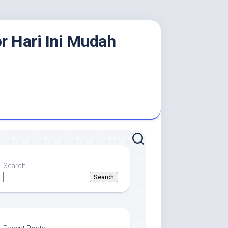
r Hari Ini Mudah
Search
Search