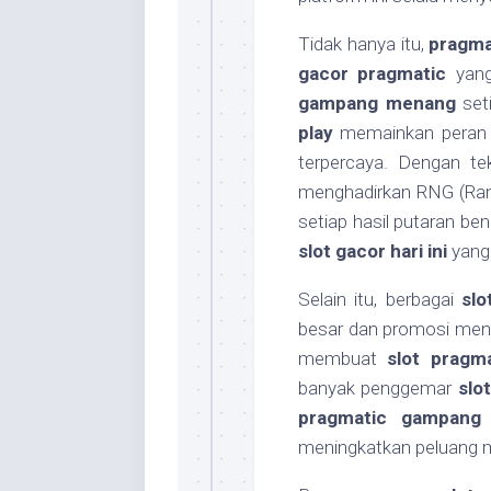
Tidak hanya itu,
pragma
gacor pragmatic
yang
gampang menang
seti
play
memainkan peran 
terpercaya. Dengan te
menghadirkan RNG (Ran
setiap hasil putaran b
slot gacor hari ini
yang 
Selain itu, berbagai
slo
besar dan promosi menar
membuat
slot pragm
banyak penggemar
slo
pragmatic gampang
meningkatkan peluang 