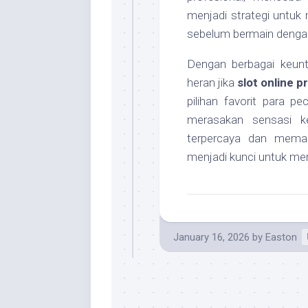
menjadi strategi unt
sebelum bermain dengan
Dengan berbagai keun
heran jika
slot online 
pilihan favorit para pe
merasakan sensasi k
terpercaya dan mema
menjadi kunci untuk m
January 16, 2026
by
Easton