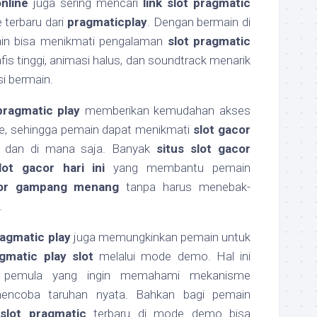
online
juga sering mencari
link slot pragmatic
terbaru dari
pragmaticplay
. Dengan bermain di
ain bisa menikmati pengalaman
slot pragmatic
fis tinggi, animasi halus, dan soundtrack menarik
 bermain.
pragmatic play
memberikan kemudahan akses
le, sehingga pemain dapat menikmati
slot gacor
 dan di mana saja. Banyak
situs slot gacor
lot gacor hari ini
yang membantu pemain
cor gampang menang
tanpa harus menebak-
.
ragmatic play
juga memungkinkan pemain untuk
gmatic play slot
melalui mode demo. Hal ini
i pemula yang ingin memahami mekanisme
encoba taruhan nyata. Bahkan bagi pemain
slot pragmatic
terbaru di mode demo bisa