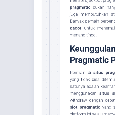
free spin, jackpot progre
pragmatic
bukan hanya
juga membutuhkan st
Banyak pemain berpen
gacor
untuk menemuk
menang tinggi.
Keunggu
Pragmatic P
Bermain di
situs prag
yang tidak bisa ditem
satunya adalah keaman
menggunakan
situs s
withdraw dengan cepat
slot pragmatic
yang se
platform ini selalu men