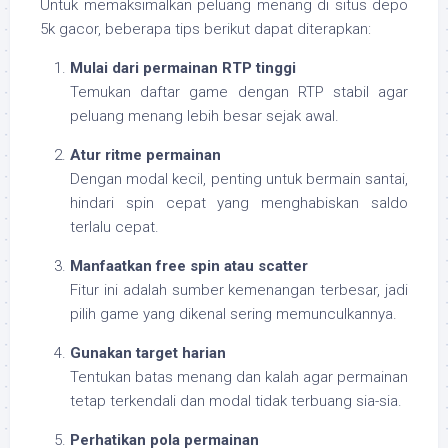
Untuk memaksimalkan peluang menang di situs depo
5k gacor, beberapa tips berikut dapat diterapkan:
Mulai dari permainan RTP tinggi
Temukan daftar game dengan RTP stabil agar
peluang menang lebih besar sejak awal.
Atur ritme permainan
Dengan modal kecil, penting untuk bermain santai,
hindari spin cepat yang menghabiskan saldo
terlalu cepat.
Manfaatkan free spin atau scatter
Fitur ini adalah sumber kemenangan terbesar, jadi
pilih game yang dikenal sering memunculkannya.
Gunakan target harian
Tentukan batas menang dan kalah agar permainan
tetap terkendali dan modal tidak terbuang sia-sia.
Perhatikan pola permainan