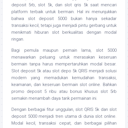
deposit 5rb, slot 5k, dan slot qris 5k saat mencari
platform terbaik untuk bermain. Hal ini menunjukkan
bahwa slot deposit 5000 bukan hanya sekadar
transaksi kecil, tetapi juga menjadi pintu gerbang untuk
menikmati hiburan slot berkualitas dengan modal
ringan.
Bagi pemula maupun pemain lama, slot 5000
menawarkan peluang untuk merasakan keseruan
bermain tanpa harus mempertaruhkan modal besar.
Slot deposit 5k atau slot depo 5k QRIS menjadi solusi
modern yang memadukan kemudahan transaksi,
keamanan, dan keseruan bermain slot online. Bahkan
promo deposit 5 ribu atau bonus khusus slot 5rb
semakin menambah daya tarik permainan ini.
Dengan berbagai fitur unggulan, slot QRIS 5k dan slot
deposit 5000 menjadi tren utama di dunia slot online.
Modal kecil, transaksi cepat, dan berbagai pilihan