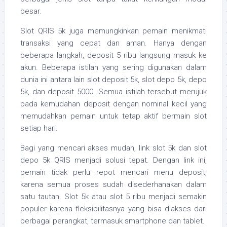
besar.
Slot QRIS 5k juga memungkinkan pemain menikmati
transaksi yang cepat dan aman. Hanya dengan
beberapa langkah, deposit 5 ribu langsung masuk ke
akun. Beberapa istilah yang sering digunakan dalam
dunia ini antara lain slot deposit 5k, slot depo 5k, depo
5k, dan deposit 5000. Semua istilah tersebut merujuk
pada kemudahan deposit dengan nominal kecil yang
memudahkan pemain untuk tetap aktif bermain slot
setiap hari.
Bagi yang mencari akses mudah, link slot 5k dan slot
depo 5k QRIS menjadi solusi tepat. Dengan link ini,
pemain tidak perlu repot mencari menu deposit,
karena semua proses sudah disederhanakan dalam
satu tautan. Slot 5k atau slot 5 ribu menjadi semakin
populer karena fleksibilitasnya yang bisa diakses dari
berbagai perangkat, termasuk smartphone dan tablet.