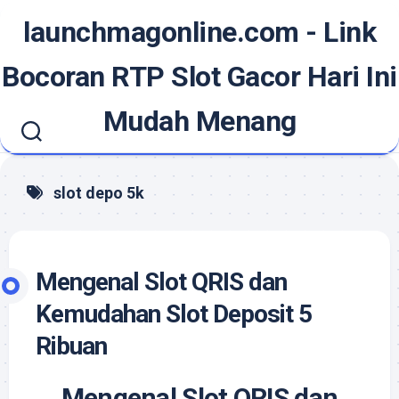
Skip
launchmagonline.com - Link
to
content
Bocoran RTP Slot Gacor Hari Ini
Mudah Menang
slot depo 5k
Mengenal Slot QRIS dan
Kemudahan Slot Deposit 5
Ribuan
Mengenal Slot QRIS dan