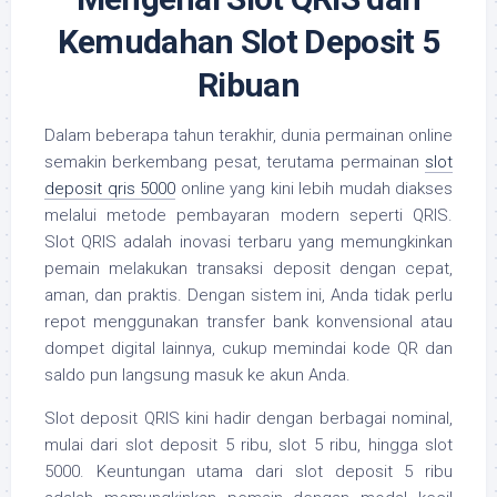
Kemudahan Slot Deposit 5
Ribuan
Dalam beberapa tahun terakhir, dunia permainan online
semakin berkembang pesat, terutama permainan
slot
deposit qris 5000
online yang kini lebih mudah diakses
melalui metode pembayaran modern seperti QRIS.
Slot QRIS adalah inovasi terbaru yang memungkinkan
pemain melakukan transaksi deposit dengan cepat,
aman, dan praktis. Dengan sistem ini, Anda tidak perlu
repot menggunakan transfer bank konvensional atau
dompet digital lainnya, cukup memindai kode QR dan
saldo pun langsung masuk ke akun Anda.
Slot deposit QRIS kini hadir dengan berbagai nominal,
mulai dari slot deposit 5 ribu, slot 5 ribu, hingga slot
5000. Keuntungan utama dari slot deposit 5 ribu