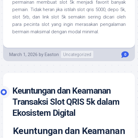
permainan membuat slot 5k menjadi favorit banyak
pemain. Tidak heran jika istilah slot qris 5000, depo 5k,
slot 5rb, dan link slot 5k semakin sering dicari oleh
para pecinta slot yang ingin merasakan pengalaman
bermain maksimal dengan modal minimal.
March 1, 2026
by
Easton
Uncategorized
0
Keuntungan dan Keamanan
Transaksi Slot QRIS 5k dalam
Ekosistem Digital
Keuntungan dan Keamanan