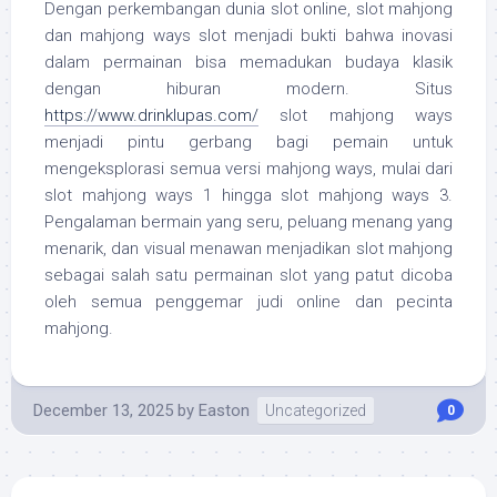
Dengan perkembangan dunia slot online, slot mahjong
dan mahjong ways slot menjadi bukti bahwa inovasi
dalam permainan bisa memadukan budaya klasik
dengan hiburan modern. Situs
https://www.drinklupas.com/
slot mahjong ways
menjadi pintu gerbang bagi pemain untuk
mengeksplorasi semua versi mahjong ways, mulai dari
slot mahjong ways 1 hingga slot mahjong ways 3.
Pengalaman bermain yang seru, peluang menang yang
menarik, dan visual menawan menjadikan slot mahjong
sebagai salah satu permainan slot yang patut dicoba
oleh semua penggemar judi online dan pecinta
mahjong.
December 13, 2025
by
Easton
Uncategorized
0