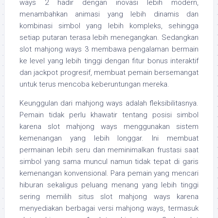
ways 2 hadir dengan inovasi lebih modern,
menambahkan animasi yang lebih dinamis dan
kombinasi simbol yang lebih kompleks, sehingga
setiap putaran terasa lebih menegangkan. Sedangkan
slot mahjong ways 3 membawa pengalaman bermain
ke level yang lebih tinggi dengan fitur bonus interaktif
dan jackpot progresif, membuat pemain bersemangat
untuk terus mencoba keberuntungan mereka.
Keunggulan dari mahjong ways adalah fleksibilitasnya.
Pemain tidak perlu khawatir tentang posisi simbol
karena slot mahjong ways menggunakan sistem
kemenangan yang lebih longgar. Ini membuat
permainan lebih seru dan meminimalkan frustasi saat
simbol yang sama muncul namun tidak tepat di garis
kemenangan konvensional. Para pemain yang mencari
hiburan sekaligus peluang menang yang lebih tinggi
sering memilih situs slot mahjong ways karena
menyediakan berbagai versi mahjong ways, termasuk