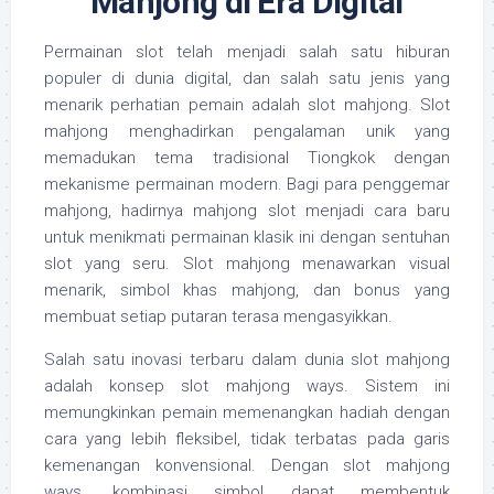
Mahjong di Era Digital
Permainan slot telah menjadi salah satu hiburan
populer di dunia digital, dan salah satu jenis yang
menarik perhatian pemain adalah slot mahjong. Slot
mahjong menghadirkan pengalaman unik yang
memadukan tema tradisional Tiongkok dengan
mekanisme permainan modern. Bagi para penggemar
mahjong, hadirnya mahjong slot menjadi cara baru
untuk menikmati permainan klasik ini dengan sentuhan
slot yang seru. Slot mahjong menawarkan visual
menarik, simbol khas mahjong, dan bonus yang
membuat setiap putaran terasa mengasyikkan.
Salah satu inovasi terbaru dalam dunia slot mahjong
adalah konsep slot mahjong ways. Sistem ini
memungkinkan pemain memenangkan hadiah dengan
cara yang lebih fleksibel, tidak terbatas pada garis
kemenangan konvensional. Dengan slot mahjong
ways, kombinasi simbol dapat membentuk