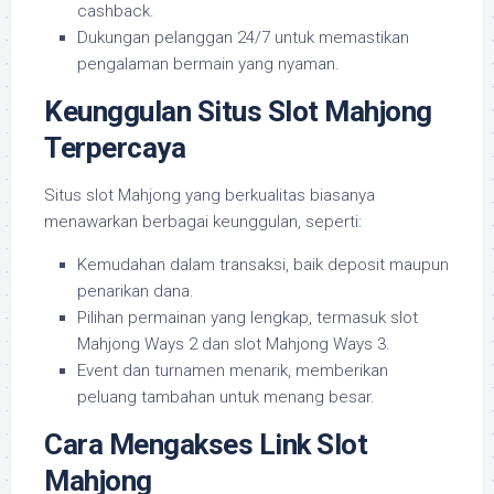
cashback.
Dukungan pelanggan 24/7 untuk memastikan
pengalaman bermain yang nyaman.
Keunggulan Situs Slot Mahjong
Terpercaya
Situs slot Mahjong yang berkualitas biasanya
menawarkan berbagai keunggulan, seperti:
Kemudahan dalam transaksi, baik deposit maupun
penarikan dana.
Pilihan permainan yang lengkap, termasuk slot
Mahjong Ways 2 dan slot Mahjong Ways 3.
Event dan turnamen menarik, memberikan
peluang tambahan untuk menang besar.
Cara Mengakses Link Slot
Mahjong