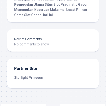
Keunggulan Utama Situs Slot Pragmatic Gacor
Menemukan Keseruan Maksimal Lewat Pilihan
Game Slot Gacor Hari Ini
Recent Comments
No comments to show.
Partner Site
Starlight Princess