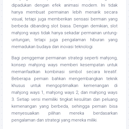
dipadukan dengan efek animasi modern. Ini tidak
hanya membuat permainan lebih menarik secara
visual, tetapi juga memberikan sensasi bermain yang
berbeda dibanding slot biasa. Dengan demikian, slot
mahjong ways tidak hanya sekadar permainan untung-
untungan, tetapi juga pengalaman hiburan yang
memadukan budaya dan inovasi teknologi.
Bagi penggemar permainan strategi seperti mahjong,
konsep mahjong ways memberi kesempatan untuk
memanfaatkan kombinasi simbol secara kreatif.
Beberapa pemain bahkan mengembangkan teknik
khusus untuk mengoptimalkan kemenangan di
mahjong ways 1, mahjong ways 2, dan mahjong ways
3. Setiap versi memiliki tingkat kesulitan dan peluang
kemenangan yang berbeda, sehingga pemain bisa
menyesuaikan pilihan mereka berdasarkan
pengalaman dan strategi yang mereka miliki.