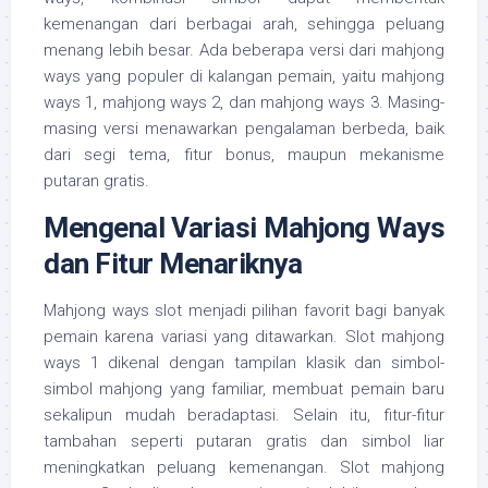
kemenangan dari berbagai arah, sehingga peluang
menang lebih besar. Ada beberapa versi dari mahjong
ways yang populer di kalangan pemain, yaitu mahjong
ways 1, mahjong ways 2, dan mahjong ways 3. Masing-
masing versi menawarkan pengalaman berbeda, baik
dari segi tema, fitur bonus, maupun mekanisme
putaran gratis.
Mengenal Variasi Mahjong Ways
dan Fitur Menariknya
Mahjong ways slot menjadi pilihan favorit bagi banyak
pemain karena variasi yang ditawarkan. Slot mahjong
ways 1 dikenal dengan tampilan klasik dan simbol-
simbol mahjong yang familiar, membuat pemain baru
sekalipun mudah beradaptasi. Selain itu, fitur-fitur
tambahan seperti putaran gratis dan simbol liar
meningkatkan peluang kemenangan. Slot mahjong