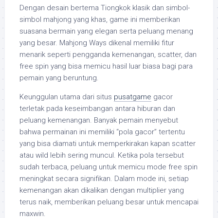
Dengan desain bertema Tiongkok klasik dan simbol-
simbol mahjong yang khas, game ini memberikan
suasana bermain yang elegan serta peluang menang
yang besar. Mahjong Ways dikenal memiliki fitur
menarik seperti pengganda kemenangan, scatter, dan
free spin yang bisa memicu hasil luar biasa bagi para
pemain yang beruntung.
Keunggulan utama dari situs
pusatgame
gacor
terletak pada keseimbangan antara hiburan dan
peluang kemenangan. Banyak pemain menyebut
bahwa permainan ini memiliki “pola gacor” tertentu
yang bisa diamati untuk memperkirakan kapan scatter
atau wild lebih sering muncul. Ketika pola tersebut
sudah terbaca, peluang untuk memicu mode free spin
meningkat secara signifikan. Dalam mode ini, setiap
kemenangan akan dikalikan dengan multiplier yang
terus naik, memberikan peluang besar untuk mencapai
maxwin.