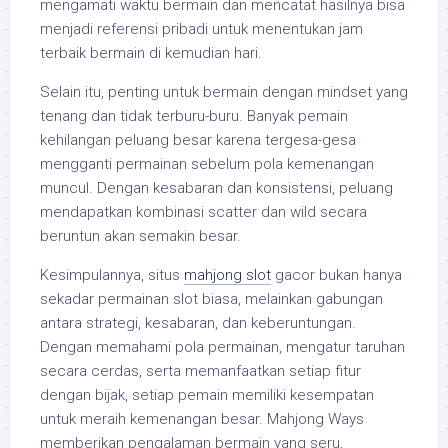
mengamati waktu bermain dan mencatat hasilnya bisa
menjadi referensi pribadi untuk menentukan jam
terbaik bermain di kemudian hari.
Selain itu, penting untuk bermain dengan mindset yang
tenang dan tidak terburu-buru. Banyak pemain
kehilangan peluang besar karena tergesa-gesa
mengganti permainan sebelum pola kemenangan
muncul. Dengan kesabaran dan konsistensi, peluang
mendapatkan kombinasi scatter dan wild secara
beruntun akan semakin besar.
Kesimpulannya, situs
mahjong slot
gacor bukan hanya
sekadar permainan slot biasa, melainkan gabungan
antara strategi, kesabaran, dan keberuntungan.
Dengan memahami pola permainan, mengatur taruhan
secara cerdas, serta memanfaatkan setiap fitur
dengan bijak, setiap pemain memiliki kesempatan
untuk meraih kemenangan besar. Mahjong Ways
memberikan pengalaman bermain yang seru,