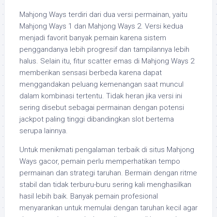
Mahjong Ways terdiri dari dua versi permainan, yaitu
Mahjong Ways 1 dan Mahjong Ways 2. Versi kedua
menjadi favorit banyak pemain karena sistem
penggandanya lebih progresif dan tampilannya lebih
halus. Selain itu, fitur scatter emas di Mahjong Ways 2
memberikan sensasi berbeda karena dapat
menggandakan peluang kemenangan saat muncul
dalam kombinasi tertentu. Tidak heran jika versi ini
sering disebut sebagai permainan dengan potensi
jackpot paling tinggi dibandingkan slot bertema
serupa lainnya.
Untuk menikmati pengalaman terbaik di situs Mahjong
Ways gacor, pemain perlu memperhatikan tempo
permainan dan strategi taruhan. Bermain dengan ritme
stabil dan tidak terburu-buru sering kali menghasilkan
hasil lebih baik. Banyak pemain profesional
menyarankan untuk memulai dengan taruhan kecil agar