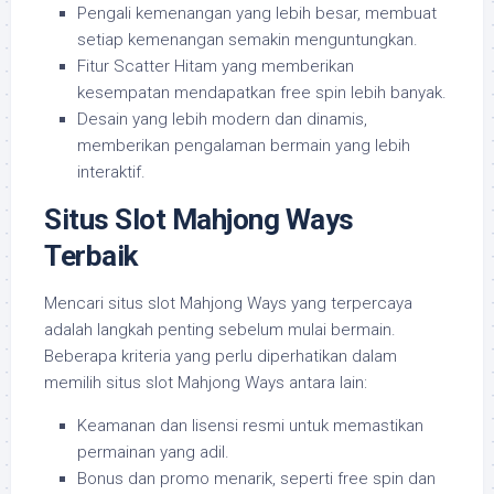
Pengali kemenangan yang lebih besar, membuat
setiap kemenangan semakin menguntungkan.
Fitur Scatter Hitam yang memberikan
kesempatan mendapatkan free spin lebih banyak.
Desain yang lebih modern dan dinamis,
memberikan pengalaman bermain yang lebih
interaktif.
Situs Slot Mahjong Ways
Terbaik
Mencari situs slot Mahjong Ways yang terpercaya
adalah langkah penting sebelum mulai bermain.
Beberapa kriteria yang perlu diperhatikan dalam
memilih situs slot Mahjong Ways antara lain:
Keamanan dan lisensi resmi untuk memastikan
permainan yang adil.
Bonus dan promo menarik, seperti free spin dan