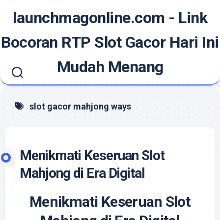
Skip
launchmagonline.com - Link
to
content
Bocoran RTP Slot Gacor Hari Ini
Mudah Menang
slot gacor mahjong ways
Menikmati Keseruan Slot
Mahjong di Era Digital
Menikmati Keseruan Slot