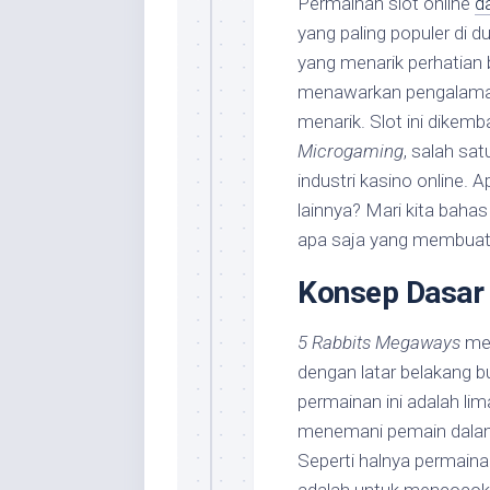
Permainan slot online
d
yang paling populer di d
yang menarik perhatian
menawarkan pengalaman 
menarik. Slot ini dikem
Microgaming
, salah sa
industri kasino online.
lainnya? Mari kita baha
apa saja yang membuatn
Konsep Dasar
5 Rabbits Megaways
men
dengan latar belakang 
permainan ini adalah lim
menemani pemain dalam
Seperti halnya permaina