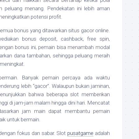
kecil dan naikkan secara bertahap ketika pola
n peluang menang. Pendekatan ini lebih aman
meningkatkan potensi profit.
semua bonus yang ditawarkan situs gacor online.
ediakan bonus deposit, cashback, free spin,
Dengan bonus ini, pemain bisa menambah modal
arkan dana tambahan, sehingga peluang meraih
meningkat.
 bermain. Banyak pemain percaya ada waktu
enderung lebih “gacor”. Walaupun bukan jaminan,
enunjukkan bahwa beberapa slot memberikan
nggi di jam-jam malam hingga dini hari. Mencatat
dasarkan jam main dapat membantu pemain
ik untuk bermain.
 dengan fokus dan sabar. Slot
pusatgame
adalah