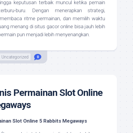
hingga keputusan terbaik muncul ketika pemain
rburu-buru. Dengan menerapkan strategi,
membaca ritme permainan, dan memilih waktu
uang menang di situs gacor online bisa jauh lebih
ermain pun menjadi lebih menyenangkan.
Uncategorized
0
is Permainan Slot Online
egaways
inan Slot Online 5 Rabbits Megaways