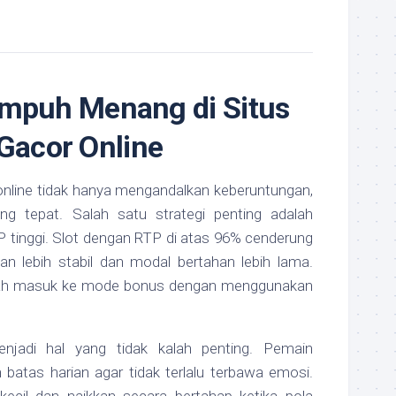
Ampuh Menang di Situs
Gacor Online
 online tidak hanya mengandalkan keberuntungan,
ang tepat. Salah satu strategi penting adalah
P tinggi. Slot dengan RTP di atas 96% cenderung
 lebih stabil dan modal bertahan lebih lama.
dah masuk ke mode bonus dengan menggunakan
jadi hal yang tidak kalah penting. Pemain
batas harian agar tidak terlalu terbawa emosi.