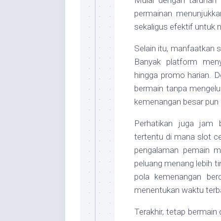
Mulai dengan taruhan 
permainan menunjukka
sekaligus efektif untuk 
Selain itu, manfaatkan 
Banyak platform meny
hingga promo harian. 
bermain tanpa mengelu
kemenangan besar pun 
Perhatikan juga jam
tertentu di mana slot c
pengalaman pemain m
peluang menang lebih ti
pola kemenangan ber
menentukan waktu terba
Terakhir, tetap bermain