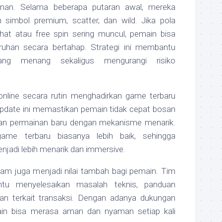
nan. Selama beberapa putaran awal, mereka
imbol premium, scatter, dan wild. Jika pola
hat atau free spin sering muncul, pemain bisa
ruhan secara bertahap. Strategi ini membantu
ang menang sekaligus mengurangi risiko
r online secara rutin menghadirkan game terbaru
 Update ini memastikan pemain tidak cepat bosan
lihan permainan baru dengan mekanisme menarik.
ame terbaru biasanya lebih baik, sehingga
jadi lebih menarik dan immersive.
am juga menjadi nilai tambah bagi pemain. Tim
tu menyelesaikan masalah teknis, panduan
aan terkait transaksi. Dengan adanya dukungan
main bisa merasa aman dan nyaman setiap kali