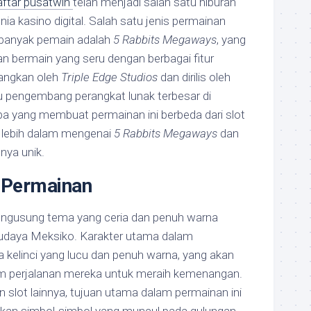
aftar pusatwin
telah menjadi salah satu hiburan
unia kasino digital. Salah satu jenis permainan
 banyak pemain adalah
5 Rabbits Megaways
, yang
bermain yang seru dengan berbagai fitur
bangkan oleh
Triple Edge Studios
dan dirilis oleh
tu pengembang perangkat lunak terbesar di
 Apa yang membuat permainan ini berbeda dari slot
s lebih dalam mengenai
5 Rabbits Megaways
dan
ya unik.
 Permainan
gusung tema yang ceria dan penuh warna
budaya Meksiko. Karakter utama dalam
a kelinci yang lucu dan penuh warna, yang akan
 perjalanan mereka untuk meraih kemenangan.
n slot lainnya, tujuan utama dalam permainan ini