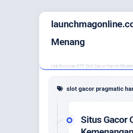
Skip
launchmagonline.co
to
content
Menang
Link Bocoran RTP Slot Gacor Hari Ini Mud
slot gacor pragmatic hari
Situs Gacor 
Kemenangan