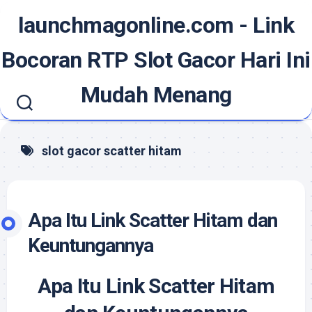
Skip
launchmagonline.com - Link
to
content
Bocoran RTP Slot Gacor Hari Ini
Mudah Menang
slot gacor scatter hitam
Apa Itu Link Scatter Hitam dan
Keuntungannya
Apa Itu Link Scatter Hitam