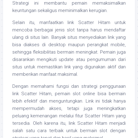
Strategi ini membantu pemain memaksimalkan
keuntungan sekaligus meminimalkan kerugian.
Selain itu, manfaatkan link Scatter Hitam untuk
mencoba berbagai jenis slot tanpa harus mendaftar
ulang di situs lain. Banyak situs menyediakan link yang
bisa diakses di desktop maupun perangkat mobile,
sehingga fleksibilitas bermain meningkat. Pemain juga
disarankan mengikuti update atau pengumuman dari
situs untuk memastikan link yang digunakan aktif dan
memberikan manfaat maksimal.
Dengan memahami fungsi dan strategi penggunaan
link Scatter Hitam, pemain slot online bisa bermain
lebih efektif dan menguntungkan. Link ini tidak hanya
mempermudah akses, tetapi juga meningkatkan
peluang kemenangan melalui fitur Scatter Hitam yang
tersedia. Oleh karena itu, link Scatter Hitam menjadi
salah satu cara terbaik untuk bermain slot dengan