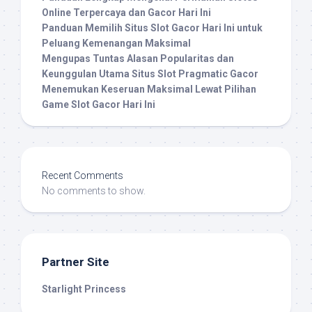
Online Terpercaya dan Gacor Hari Ini
Panduan Memilih Situs Slot Gacor Hari Ini untuk
Peluang Kemenangan Maksimal
Mengupas Tuntas Alasan Popularitas dan
Keunggulan Utama Situs Slot Pragmatic Gacor
Menemukan Keseruan Maksimal Lewat Pilihan
Game Slot Gacor Hari Ini
Recent Comments
No comments to show.
Partner Site
Starlight Princess