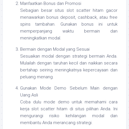
Manfaatkan Bonus dan Promosi
Sebagian besar situs slot scatter hitam gacor
menawarkan bonus deposit, cashback, atau free
spins tambahan. Gunakan bonus ini untuk
memperpanjang waktu bermain dan
meningkatkan modal.
Bermain dengan Modal yang Sesuai
Sesuaikan modal dengan strategi bermain Anda.
Mulailah dengan taruhan kecil dan naikkan secara
bertahap seiring meningkatnya kepercayaan dan
peluang menang.
Gunakan Mode Demo Sebelum Main dengan
Uang Asli
Coba dulu mode demo untuk memahami cara
kerja slot scatter hitam di situs pilihan Anda. Ini
mengurangi risiko kehilangan modal dan
membantu Anda merancang strategi.