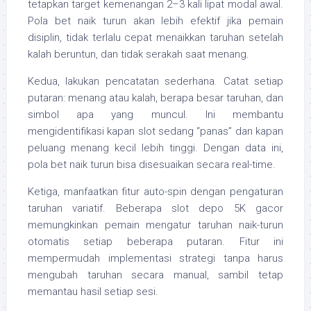
tetapkan target kemenangan 2–3 kali lipat modal awal.
Pola bet naik turun akan lebih efektif jika pemain
disiplin, tidak terlalu cepat menaikkan taruhan setelah
kalah beruntun, dan tidak serakah saat menang.
Kedua, lakukan pencatatan sederhana. Catat setiap
putaran: menang atau kalah, berapa besar taruhan, dan
simbol apa yang muncul. Ini membantu
mengidentifikasi kapan slot sedang “panas” dan kapan
peluang menang kecil lebih tinggi. Dengan data ini,
pola bet naik turun bisa disesuaikan secara real-time.
Ketiga, manfaatkan fitur auto-spin dengan pengaturan
taruhan variatif. Beberapa slot depo 5K gacor
memungkinkan pemain mengatur taruhan naik-turun
otomatis setiap beberapa putaran. Fitur ini
mempermudah implementasi strategi tanpa harus
mengubah taruhan secara manual, sambil tetap
memantau hasil setiap sesi.