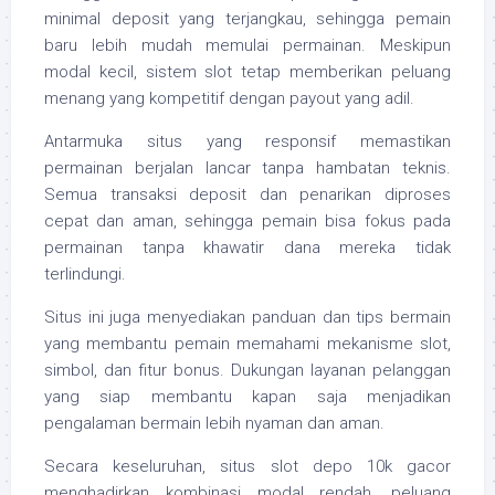
minimal deposit yang terjangkau, sehingga pemain
baru lebih mudah memulai permainan. Meskipun
modal kecil, sistem slot tetap memberikan peluang
menang yang kompetitif dengan payout yang adil.
Antarmuka situs yang responsif memastikan
permainan berjalan lancar tanpa hambatan teknis.
Semua transaksi deposit dan penarikan diproses
cepat dan aman, sehingga pemain bisa fokus pada
permainan tanpa khawatir dana mereka tidak
terlindungi.
Situs ini juga menyediakan panduan dan tips bermain
yang membantu pemain memahami mekanisme slot,
simbol, dan fitur bonus. Dukungan layanan pelanggan
yang siap membantu kapan saja menjadikan
pengalaman bermain lebih nyaman dan aman.
Secara keseluruhan, situs slot depo 10k gacor
menghadirkan kombinasi modal rendah, peluang