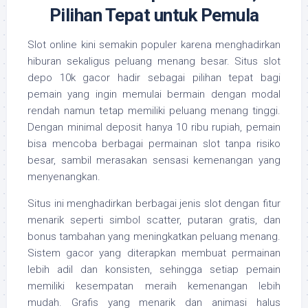
Pilihan Tepat untuk Pemula
Slot online kini semakin populer karena menghadirkan
hiburan sekaligus peluang menang besar. Situs slot
depo 10k gacor hadir sebagai pilihan tepat bagi
pemain yang ingin memulai bermain dengan modal
rendah namun tetap memiliki peluang menang tinggi.
Dengan minimal deposit hanya 10 ribu rupiah, pemain
bisa mencoba berbagai permainan slot tanpa risiko
besar, sambil merasakan sensasi kemenangan yang
menyenangkan.
Situs ini menghadirkan berbagai jenis slot dengan fitur
menarik seperti simbol scatter, putaran gratis, dan
bonus tambahan yang meningkatkan peluang menang.
Sistem gacor yang diterapkan membuat permainan
lebih adil dan konsisten, sehingga setiap pemain
memiliki kesempatan meraih kemenangan lebih
mudah. Grafis yang menarik dan animasi halus