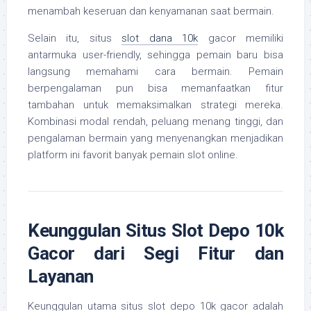
menambah keseruan dan kenyamanan saat bermain.
Selain itu, situs
slot dana 10k
gacor memiliki
antarmuka user-friendly, sehingga pemain baru bisa
langsung memahami cara bermain. Pemain
berpengalaman pun bisa memanfaatkan fitur
tambahan untuk memaksimalkan strategi mereka.
Kombinasi modal rendah, peluang menang tinggi, dan
pengalaman bermain yang menyenangkan menjadikan
platform ini favorit banyak pemain slot online.
Keunggulan Situs Slot Depo 10k
Gacor dari Segi Fitur dan
Layanan
Keunggulan utama situs slot depo 10k gacor adalah