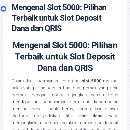
Mengenal Slot 5000: Pilihan
Terbaik untuk Slot Deposit
Dana dan QRIS
Mengenal Slot 5000: Pilihan
Terbaik untuk Slot Deposit
Dana dan QRIS
Dalam dunia permainan judi online,
slot 5000
menjadi
salah satu pilihan populer bagi para pemain yang ingin
bermain dengan modal terjangkau namun tetap
mendapatkan pengalaman seru dan kesempatan
menang besar. Tidak heran, karena kini banyak
platform menyediakan fitur
slot dana
, yang
memungkinkan pemain melakukan transaksi deposit
dan withdraw dengan mudah melalui aplikasi Dana.