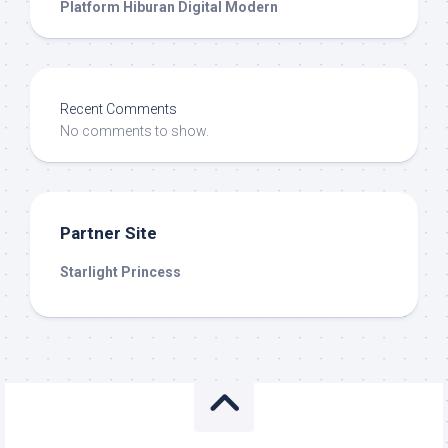
Platform Hiburan Digital Modern
Recent Comments
No comments to show.
Partner Site
Starlight Princess