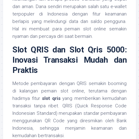
dan aman. Dana sendiri merupakan salah satu e-wallet
terpopuler di Indonesia dengan fitur keamanan
berlapis yang melindungi data dan saldo pengguna.
Hal ini membuat para pemain slot online semakin
nyaman dan percaya diri saat bermain.
Slot QRIS dan Slot Qris 5000:
Inovasi Transaksi Mudah dan
Praktis
Metode pembayaran dengan QRIS semakin booming
di kalangan pemain slot online, terutama dengan
hadirnya fitur
slot qris
yang memberikan kemudahan
transaksi tanpa ribet. QRIS (Quick Response Code
Indonesian Standard) merupakan standar pembayaran
menggunakan QR Code yang diresmikan oleh Bank
Indonesia, sehingga menjamin keamanan dan
kemudahan bertransaksi.