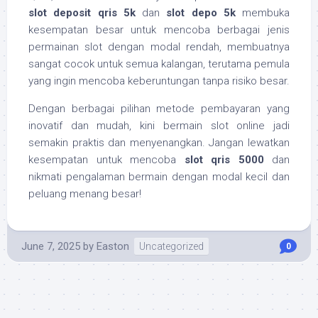
slot deposit qris 5k
dan
slot depo 5k
membuka
kesempatan besar untuk mencoba berbagai jenis
permainan slot dengan modal rendah, membuatnya
sangat cocok untuk semua kalangan, terutama pemula
yang ingin mencoba keberuntungan tanpa risiko besar.
Dengan berbagai pilihan metode pembayaran yang
inovatif dan mudah, kini bermain slot online jadi
semakin praktis dan menyenangkan. Jangan lewatkan
kesempatan untuk mencoba
slot qris 5000
dan
nikmati pengalaman bermain dengan modal kecil dan
peluang menang besar!
June 7, 2025
by
Easton
Uncategorized
0