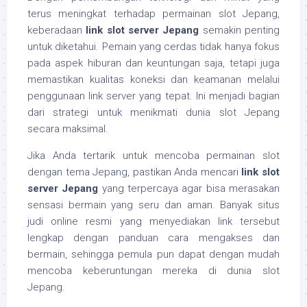
terus meningkat terhadap permainan slot Jepang,
keberadaan
link slot server Jepang
semakin penting
untuk diketahui. Pemain yang cerdas tidak hanya fokus
pada aspek hiburan dan keuntungan saja, tetapi juga
memastikan kualitas koneksi dan keamanan melalui
penggunaan link server yang tepat. Ini menjadi bagian
dari strategi untuk menikmati dunia slot Jepang
secara maksimal.
Jika Anda tertarik untuk mencoba permainan slot
dengan tema Jepang, pastikan Anda mencari
link slot
server Jepang
yang terpercaya agar bisa merasakan
sensasi bermain yang seru dan aman. Banyak situs
judi online resmi yang menyediakan link tersebut
lengkap dengan panduan cara mengakses dan
bermain, sehingga pemula pun dapat dengan mudah
mencoba keberuntungan mereka di dunia slot
Jepang.