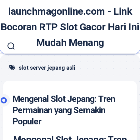
Skip
launchmagonline.com - Link
to
content
Bocoran RTP Slot Gacor Hari Ini
Mudah Menang
slot server jepang asli
Mengenal Slot Jepang: Tren
Permainan yang Semakin
Populer
Mengenal Slot Jepang: Tren