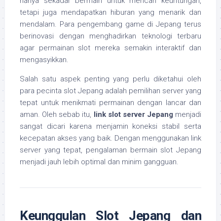
hanya sekadar bermain untuk mencari keuntungan,
tetapi juga mendapatkan hiburan yang menarik dan
mendalam. Para pengembang game di Jepang terus
berinovasi dengan menghadirkan teknologi terbaru
agar permainan slot mereka semakin interaktif dan
mengasyikkan.
Salah satu aspek penting yang perlu diketahui oleh
para pecinta slot Jepang adalah pemilihan server yang
tepat untuk menikmati permainan dengan lancar dan
aman. Oleh sebab itu,
link slot server Jepang
menjadi
sangat dicari karena menjamin koneksi stabil serta
kecepatan akses yang baik. Dengan menggunakan link
server yang tepat, pengalaman bermain slot Jepang
menjadi jauh lebih optimal dan minim gangguan.
Keunggulan Slot Jepang dan