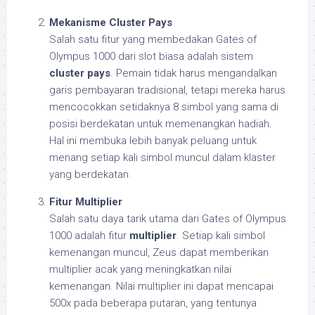
Mekanisme Cluster Pays
Salah satu fitur yang membedakan Gates of
Olympus 1000 dari slot biasa adalah sistem
cluster pays
. Pemain tidak harus mengandalkan
garis pembayaran tradisional, tetapi mereka harus
mencocokkan setidaknya 8 simbol yang sama di
posisi berdekatan untuk memenangkan hadiah.
Hal ini membuka lebih banyak peluang untuk
menang setiap kali simbol muncul dalam klaster
yang berdekatan.
Fitur Multiplier
Salah satu daya tarik utama dari Gates of Olympus
1000 adalah fitur
multiplier
. Setiap kali simbol
kemenangan muncul, Zeus dapat memberikan
multiplier acak yang meningkatkan nilai
kemenangan. Nilai multiplier ini dapat mencapai
500x pada beberapa putaran, yang tentunya