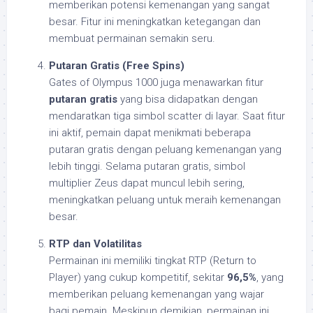
memberikan potensi kemenangan yang sangat
besar. Fitur ini meningkatkan ketegangan dan
membuat permainan semakin seru.
Putaran Gratis (Free Spins)
Gates of Olympus 1000 juga menawarkan fitur
putaran gratis
yang bisa didapatkan dengan
mendaratkan tiga simbol scatter di layar. Saat fitur
ini aktif, pemain dapat menikmati beberapa
putaran gratis dengan peluang kemenangan yang
lebih tinggi. Selama putaran gratis, simbol
multiplier Zeus dapat muncul lebih sering,
meningkatkan peluang untuk meraih kemenangan
besar.
RTP dan Volatilitas
Permainan ini memiliki tingkat RTP (Return to
Player) yang cukup kompetitif, sekitar
96,5%
, yang
memberikan peluang kemenangan yang wajar
bagi pemain. Meskipun demikian, permainan ini