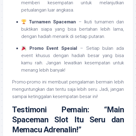
memberi kesempatan untuk melanjutkan
petualangan luar angkasa.
Turnamen Spaceman
– Ikuti turnamen dan
buktikan siapa yang bisa bertahan lebih lama,
dengan hadiah menarik di setiap putaran.
Promo Event Spesial
– Setiap bulan ada
event khusus dengan hadiah besar yang bisa
kamu raih. Jangan lewatkan kesempatan untuk
menang lebih banyak!
Promo-promo ini membuat pengalaman bermain lebih
menguntungkan dan tentu saja lebih seru. Jadi, jangan
sampai ketinggalan kesempatan besar ini!
Testimoni Pemain: “Main
Spaceman Slot Itu Seru dan
Memacu Adrenalin!”