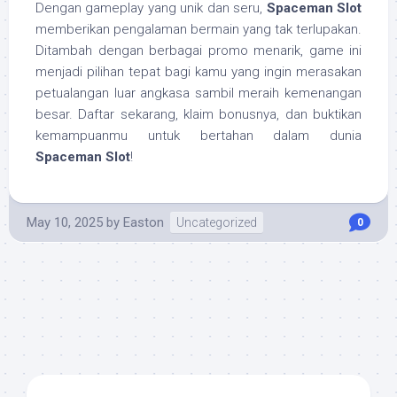
Dengan gameplay yang unik dan seru,
Spaceman Slot
memberikan pengalaman bermain yang tak terlupakan.
Ditambah dengan berbagai promo menarik, game ini
menjadi pilihan tepat bagi kamu yang ingin merasakan
petualangan luar angkasa sambil meraih kemenangan
besar. Daftar sekarang, klaim bonusnya, dan buktikan
kemampuanmu untuk bertahan dalam dunia
Spaceman Slot
!
May 10, 2025
by
Easton
Uncategorized
0