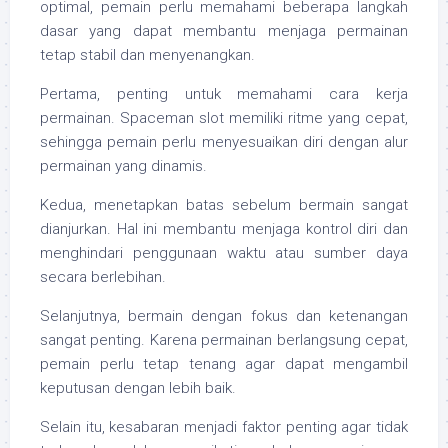
optimal, pemain perlu memahami beberapa langkah
dasar yang dapat membantu menjaga permainan
tetap stabil dan menyenangkan.
Pertama, penting untuk memahami cara kerja
permainan. Spaceman slot memiliki ritme yang cepat,
sehingga pemain perlu menyesuaikan diri dengan alur
permainan yang dinamis.
Kedua, menetapkan batas sebelum bermain sangat
dianjurkan. Hal ini membantu menjaga kontrol diri dan
menghindari penggunaan waktu atau sumber daya
secara berlebihan.
Selanjutnya, bermain dengan fokus dan ketenangan
sangat penting. Karena permainan berlangsung cepat,
pemain perlu tetap tenang agar dapat mengambil
keputusan dengan lebih baik.
Selain itu, kesabaran menjadi faktor penting agar tidak