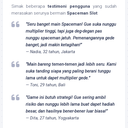
Simak beberapa
testimoni pengguna
yang sudah
merasakan serunya bermain
Spaceman Slot
:
“Seru banget main Spaceman! Gue suka nunggu
multiplier tinggi, tapi juga deg-degan pas
nunggu spaceman jatuh. Pemenangannya gede
banget, jadi makin ketagihan!”
—
Nadia, 32 tahun, Jakarta
“Main bareng temen-temen jadi lebih seru. Kami
suka tanding siapa yang paling berani tunggu
lama untuk dapet multiplier gede.”
—
Toni, 29 tahun, Bali
“Game ini butuh strategi! Gue sering ambil
risiko dan nunggu lebih lama buat dapet hadiah
besar, dan hasilnya bener-bener luar biasa!”
—
Dita, 27 tahun, Yogyakarta