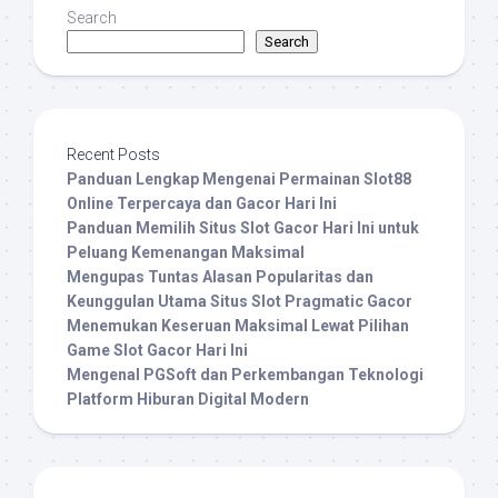
Search
Search
Recent Posts
Panduan Lengkap Mengenai Permainan Slot88
Online Terpercaya dan Gacor Hari Ini
Panduan Memilih Situs Slot Gacor Hari Ini untuk
Peluang Kemenangan Maksimal
Mengupas Tuntas Alasan Popularitas dan
Keunggulan Utama Situs Slot Pragmatic Gacor
Menemukan Keseruan Maksimal Lewat Pilihan
Game Slot Gacor Hari Ini
Mengenal PGSoft dan Perkembangan Teknologi
Platform Hiburan Digital Modern