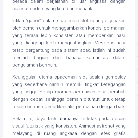
berada dalam perjalanan di luar angkasa dengan
nuansa modern yang kuat dan menarik.
Istilah “gacor” dalam spaceman slot sering digunakan
oleh pemain untuk menggambarkan kondisi permainan
yang terasa lebih konsisten atau memberikan hasil
yang dianggap lebih menguntungkan. Meskipun hasil
tetap bergantung pada sistem acak, istilah ini sudah
menjadi bagian dari bahasa komunitas dalam
pengalaman bermain.
Keunggulan utama spaceman slot adalah gameplay
yang sederhana namun memiliki tingkat ketegangan
yang tinggi. Setiap momen permainan bisa berubah
dengan cepat, sehingga pemain dituntut untuk tetap
fokus dan memperhatikan alur permainan dengan baik.
Selain itu, daya tarik utamanya terletak pada desain
visual futuristik yang konsisten. Animasi astronot yang
melayang di ruang angkasa dengan efek grafis