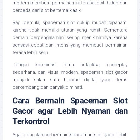
modern membuat permainan ini terasa lebih hidup dan
berbeda dari slot bertema klasik.
Bagi pemula, spaceman slot cukup mudah dipahami
karena tidak memiliki aturan yang rumit. Sementara
pemain berpengalaman sering menikmatinya karena
sensasi cepat dan intens yang membuat permainan
terasa lebih seru.
Dengan kombinasi tema antariksa, gameplay
sederhana, dan visual modern, spaceman slot gacor
menjadi salah satu hiburan digital yang terus
berkembang dan banyak diminati.
Cara Bermain Spaceman Slot
Gacor agar Lebih Nyaman dan
Terkontrol
Agar pengalaman bermain spaceman slot gacor lebih