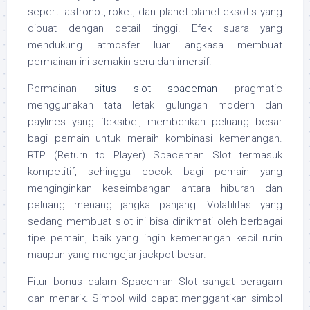
seperti astronot, roket, dan planet-planet eksotis yang
dibuat dengan detail tinggi. Efek suara yang
mendukung atmosfer luar angkasa membuat
permainan ini semakin seru dan imersif.
Permainan
situs slot spaceman
pragmatic
menggunakan tata letak gulungan modern dan
paylines yang fleksibel, memberikan peluang besar
bagi pemain untuk meraih kombinasi kemenangan.
RTP (Return to Player) Spaceman Slot termasuk
kompetitif, sehingga cocok bagi pemain yang
menginginkan keseimbangan antara hiburan dan
peluang menang jangka panjang. Volatilitas yang
sedang membuat slot ini bisa dinikmati oleh berbagai
tipe pemain, baik yang ingin kemenangan kecil rutin
maupun yang mengejar jackpot besar.
Fitur bonus dalam Spaceman Slot sangat beragam
dan menarik. Simbol wild dapat menggantikan simbol