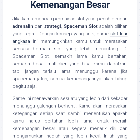
Kemenangan Besar
Jika kamu mencari permainan slot yang penuh dengan
adrenalin
dan
strategi
,
Spaceman Slot
adalah pilihan
yang tepat! Dengan konsep yang unik, game
slot luar
angkasa
ini memungkinkan kamu untuk merasakan
sensasi bermain slot yang lebih menantang. Di
Spaceman Slot, semakin lama kamu bertahan,
semakin besar multiplier yang bisa kamu dapatkan,
tapi jangan terlalu lama menunggu karena jika
spaceman jatuh, semua kemenangannya akan hilang
begitu saja.
Game ini menawarkan sesuatu yang lebih dari sekadar
menunggu gulungan berhenti. Kamu akan merasakan
ketegangan setiap saat, sambil menentukan apakah
kamu harus bertahan lebih lama untuk meraih
kemenangan besar atau segera menarik diri dan
mengamankan hadiah yang lebih kecil. Inilah yang