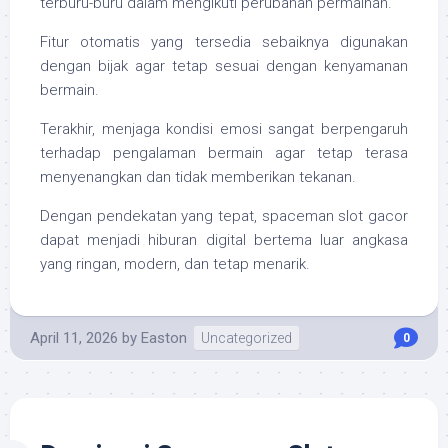
terburu-buru dalam mengikuti perubahan permainan.
Fitur otomatis yang tersedia sebaiknya digunakan
dengan bijak agar tetap sesuai dengan kenyamanan
bermain.
Terakhir, menjaga kondisi emosi sangat berpengaruh
terhadap pengalaman bermain agar tetap terasa
menyenangkan dan tidak memberikan tekanan.
Dengan pendekatan yang tepat, spaceman slot gacor
dapat menjadi hiburan digital bertema luar angkasa
yang ringan, modern, dan tetap menarik.
April 11, 2026
by
Easton
Uncategorized
0