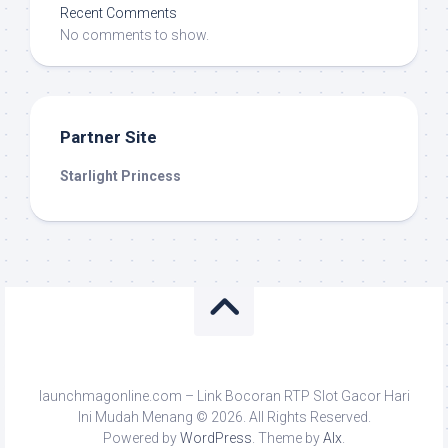
Recent Comments
No comments to show.
Partner Site
Starlight Princess
launchmagonline.com – Link Bocoran RTP Slot Gacor Hari
Ini Mudah Menang © 2026. All Rights Reserved.
Powered by
WordPress
. Theme by
Alx
.