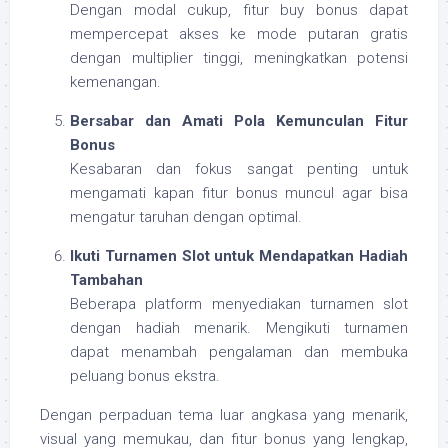
Dengan modal cukup, fitur buy bonus dapat
mempercepat akses ke mode putaran gratis
dengan multiplier tinggi, meningkatkan potensi
kemenangan.
Bersabar dan Amati Pola Kemunculan Fitur
Bonus
Kesabaran dan fokus sangat penting untuk
mengamati kapan fitur bonus muncul agar bisa
mengatur taruhan dengan optimal.
Ikuti Turnamen Slot untuk Mendapatkan Hadiah
Tambahan
Beberapa platform menyediakan turnamen slot
dengan hadiah menarik. Mengikuti turnamen
dapat menambah pengalaman dan membuka
peluang bonus ekstra.
Dengan perpaduan tema luar angkasa yang menarik,
visual yang memukau, dan fitur bonus yang lengkap,