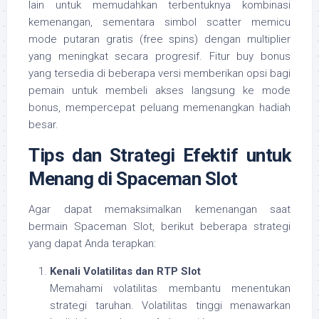
lain untuk memudahkan terbentuknya kombinasi
kemenangan, sementara simbol scatter memicu
mode putaran gratis (free spins) dengan multiplier
yang meningkat secara progresif. Fitur buy bonus
yang tersedia di beberapa versi memberikan opsi bagi
pemain untuk membeli akses langsung ke mode
bonus, mempercepat peluang memenangkan hadiah
besar.
Tips dan Strategi Efektif untuk
Menang di Spaceman Slot
Agar dapat memaksimalkan kemenangan saat
bermain Spaceman Slot, berikut beberapa strategi
yang dapat Anda terapkan:
Kenali Volatilitas dan RTP Slot
Memahami volatilitas membantu menentukan
strategi taruhan. Volatilitas tinggi menawarkan