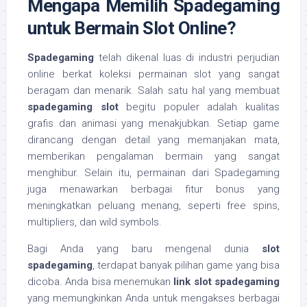
Mengapa Memilih Spadegaming
untuk Bermain Slot Online?
Spadegaming
telah dikenal luas di industri perjudian
online berkat koleksi permainan slot yang sangat
beragam dan menarik. Salah satu hal yang membuat
spadegaming slot
begitu populer adalah kualitas
grafis dan animasi yang menakjubkan. Setiap game
dirancang dengan detail yang memanjakan mata,
memberikan pengalaman bermain yang sangat
menghibur. Selain itu, permainan dari Spadegaming
juga menawarkan berbagai fitur bonus yang
meningkatkan peluang menang, seperti free spins,
multipliers, dan wild symbols.
Bagi Anda yang baru mengenal dunia
slot
spadegaming
, terdapat banyak pilihan game yang bisa
dicoba. Anda bisa menemukan
link slot spadegaming
yang memungkinkan Anda untuk mengakses berbagai