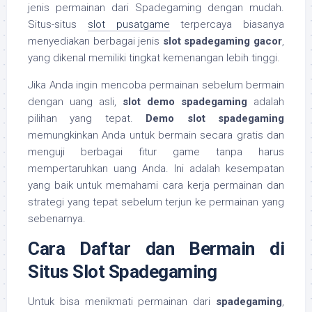
jenis permainan dari Spadegaming dengan mudah.
Situs-situs
slot pusatgame
terpercaya biasanya
menyediakan berbagai jenis
slot spadegaming gacor
,
yang dikenal memiliki tingkat kemenangan lebih tinggi.
Jika Anda ingin mencoba permainan sebelum bermain
dengan uang asli,
slot demo spadegaming
adalah
pilihan yang tepat.
Demo slot spadegaming
memungkinkan Anda untuk bermain secara gratis dan
menguji berbagai fitur game tanpa harus
mempertaruhkan uang Anda. Ini adalah kesempatan
yang baik untuk memahami cara kerja permainan dan
strategi yang tepat sebelum terjun ke permainan yang
sebenarnya.
Cara Daftar dan Bermain di
Situs Slot Spadegaming
Untuk bisa menikmati permainan dari
spadegaming
,