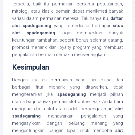
tersedia, baik itu permainan bertema petualangan,
mitologi, atau klasik, pemain dapat menikmati banyak
variasi dalam permainan mereka. Tak hanya itu,
daftar
slot spadegaming
yang tersedia di berbagai
situs
slot spadegaming
juga memberikan banyak
keuntungan tambahan, seperti bonus selamat datang,
promosi menarik, dan loyalty program yang membuat
pengalaman bermain semakin menyenangkan.
Kesimpulan
Dengan kualitas permainan yang luar biasa dan
berbagai fitur menarik yang ditawarkan, tidak
mengherankan jika
spadegaming
menjadi pilihan
utama bagi banyak pemain slot online. Baik Anda baru
mengenal dunia slot atau sudah berpengalaman,
slot
spadegaming
menawarkan pengalaman yang
mengasyikkan dengan peluang menang yang
menguntungkan. Jangan lupa untuk mencoba
slot