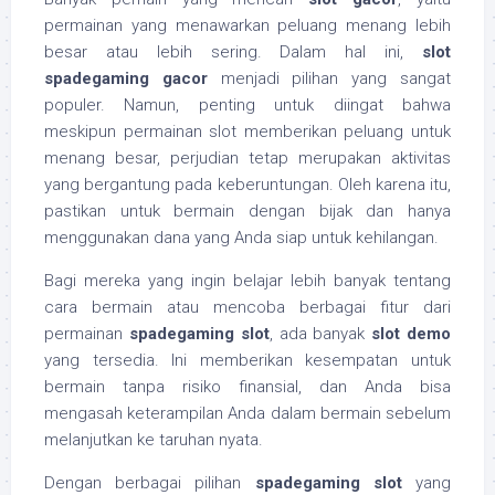
permainan yang menawarkan peluang menang lebih
besar atau lebih sering. Dalam hal ini,
slot
spadegaming gacor
menjadi pilihan yang sangat
populer. Namun, penting untuk diingat bahwa
meskipun permainan slot memberikan peluang untuk
menang besar, perjudian tetap merupakan aktivitas
yang bergantung pada keberuntungan. Oleh karena itu,
pastikan untuk bermain dengan bijak dan hanya
menggunakan dana yang Anda siap untuk kehilangan.
Bagi mereka yang ingin belajar lebih banyak tentang
cara bermain atau mencoba berbagai fitur dari
permainan
spadegaming slot
, ada banyak
slot demo
yang tersedia. Ini memberikan kesempatan untuk
bermain tanpa risiko finansial, dan Anda bisa
mengasah keterampilan Anda dalam bermain sebelum
melanjutkan ke taruhan nyata.
Dengan berbagai pilihan
spadegaming slot
yang