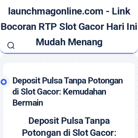
Skip
launchmagonline.com - Link
to
content
Bocoran RTP Slot Gacor Hari Ini
Mudah Menang
Deposit Pulsa Tanpa Potongan
di Slot Gacor: Kemudahan
Bermain
Deposit Pulsa Tanpa
Potongan di Slot Gacor: