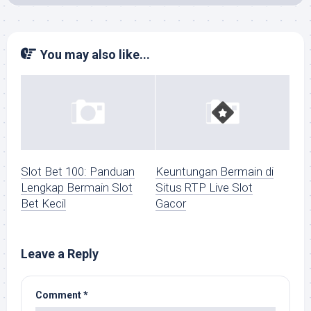
You may also like...
Slot Bet 100: Panduan
Keuntungan Bermain di
Lengkap Bermain Slot
Situs RTP Live Slot
Bet Kecil
Gacor
Leave a Reply
Comment
*