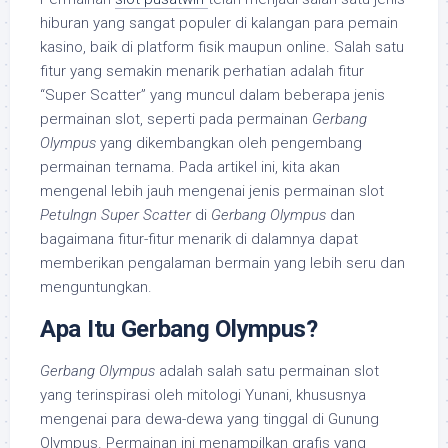
hiburan yang sangat populer di kalangan para pemain
kasino, baik di platform fisik maupun online. Salah satu
fitur yang semakin menarik perhatian adalah fitur
“Super Scatter” yang muncul dalam beberapa jenis
permainan slot, seperti pada permainan
Gerbang
Olympus
yang dikembangkan oleh pengembang
permainan ternama. Pada artikel ini, kita akan
mengenal lebih jauh mengenai jenis permainan slot
Petulngn Super Scatter
di
Gerbang Olympus
dan
bagaimana fitur-fitur menarik di dalamnya dapat
memberikan pengalaman bermain yang lebih seru dan
menguntungkan.
Apa Itu Gerbang Olympus?
Gerbang Olympus
adalah salah satu permainan slot
yang terinspirasi oleh mitologi Yunani, khususnya
mengenai para dewa-dewa yang tinggal di Gunung
Olympus. Permainan ini menampilkan grafis yang