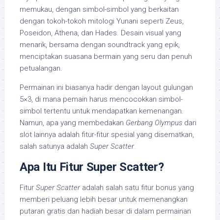
memukau, dengan simbol-simbol yang berkaitan
dengan tokoh-tokoh mitologi Yunani seperti Zeus,
Poseidon, Athena, dan Hades. Desain visual yang
menarik, bersama dengan soundtrack yang epik,
menciptakan suasana bermain yang seru dan penuh
petualangan.
Permainan ini biasanya hadir dengan layout gulungan
5×3, di mana pemain harus mencocokkan simbol-
simbol tertentu untuk mendapatkan kemenangan.
Namun, apa yang membedakan
Gerbang Olympus
dari
slot lainnya adalah fitur-fitur spesial yang disematkan,
salah satunya adalah
Super Scatter
.
Apa Itu Fitur Super Scatter?
Fitur
Super Scatter
adalah salah satu fitur bonus yang
memberi peluang lebih besar untuk memenangkan
putaran gratis dan hadiah besar di dalam permainan