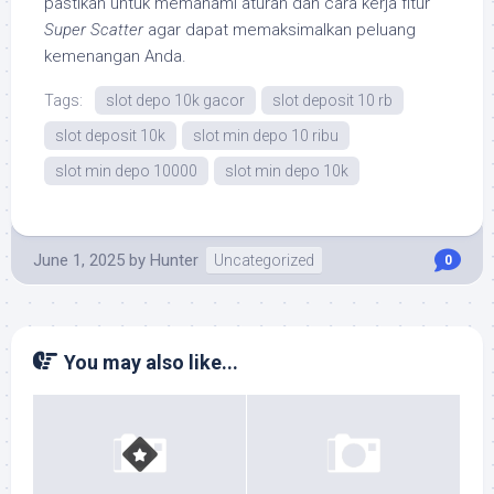
pastikan untuk memahami aturan dan cara kerja fitur
Super Scatter
agar dapat memaksimalkan peluang
kemenangan Anda.
Tags:
slot depo 10k gacor
slot deposit 10 rb
slot deposit 10k
slot min depo 10 ribu
slot min depo 10000
slot min depo 10k
June 1, 2025
by
Hunter
Uncategorized
0
You may also like...