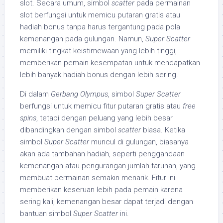
slot. Secara umum, simbol
scatter
pada permainan
slot berfungsi untuk memicu putaran gratis atau
hadiah bonus tanpa harus tergantung pada pola
kemenangan pada gulungan. Namun,
Super Scatter
memiliki tingkat keistimewaan yang lebih tinggi,
memberikan pemain kesempatan untuk mendapatkan
lebih banyak hadiah bonus dengan lebih sering.
Di dalam
Gerbang Olympus
, simbol
Super Scatter
berfungsi untuk memicu fitur putaran gratis atau
free
spins
, tetapi dengan peluang yang lebih besar
dibandingkan dengan simbol
scatter
biasa. Ketika
simbol
Super Scatter
muncul di gulungan, biasanya
akan ada tambahan hadiah, seperti penggandaan
kemenangan atau pengurangan jumlah taruhan, yang
membuat permainan semakin menarik. Fitur ini
memberikan keseruan lebih pada pemain karena
sering kali, kemenangan besar dapat terjadi dengan
bantuan simbol
Super Scatter
ini.