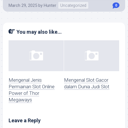
March 29, 2025
by
Hunter
Uncategorized
0
You may also like...
Mengenal Jenis
Mengenal Slot Gacor
Permainan Slot Online
dalam Dunia Judi Slot
Power of Thor
Megaways
Leave a Reply