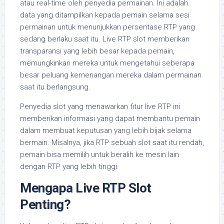
atau real-time oleh penyedia permainan. Ini adalah
data yang ditampilkan kepada pemain selama sesi
permainan untuk menunjukkan persentase RTP yang
sedang berlaku saat itu. Live RTP slot memberikan
transparansi yang lebih besar kepada pemain,
memungkinkan mereka untuk mengetahui seberapa
besar peluang kemenangan mereka dalam permainan
saat itu berlangsung.
Penyedia slot yang menawarkan fitur live RTP ini
memberikan informasi yang dapat membantu pemain
dalam membuat keputusan yang lebih bijak selama
bermain. Misalnya, jika RTP sebuah slot saat itu rendah,
pemain bisa memilih untuk beralih ke mesin lain
dengan RTP yang lebih tinggi.
Mengapa Live RTP Slot
Penting?