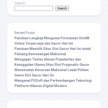
Search
Search
Recent Posts
Panduan Lengkap Mengenai Permainan Slot88
Online Terpercaya dan Gacor Hari Ini
Panduan Memilih Situs Slot Gacor Hari Ini untuk
Peluang Kemenangan Maksimal
Mengupas Tuntas Alasan Popularitas dan
Keunggulan Utama Situs Slot Pragmatic Gacor
Menemukan Keseruan Maksimal Lewat Pilihan
Game Slot Gacor Hari Ini
Mengenal PGSoft dan Perkembangan Teknologi
Platform Hiburan Digital Modern