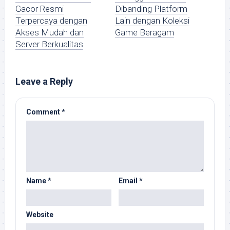
Gacor Resmi
Dibanding Platform
Terpercaya dengan
Lain dengan Koleksi
Akses Mudah dan
Game Beragam
Server Berkualitas
Leave a Reply
Comment
*
Name
*
Email
*
Website