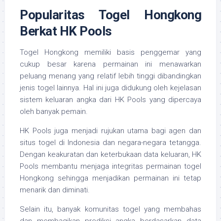
Popularitas Togel Hongkong
Berkat HK Pools
Togel Hongkong memiliki basis penggemar yang
cukup besar karena permainan ini menawarkan
peluang menang yang relatif lebih tinggi dibandingkan
jenis togel lainnya. Hal ini juga didukung oleh kejelasan
sistem keluaran angka dari HK Pools yang dipercaya
oleh banyak pemain.
HK Pools juga menjadi rujukan utama bagi agen dan
situs togel di Indonesia dan negara-negara tetangga.
Dengan keakuratan dan keterbukaan data keluaran, HK
Pools membantu menjaga integritas permainan togel
Hongkong sehingga menjadikan permainan ini tetap
menarik dan diminati.
Selain itu, banyak komunitas togel yang membahas