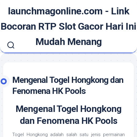
Skip
launchmagonline.com - Link
to
content
Bocoran RTP Slot Gacor Hari Ini
Mudah Menang
Mengenal Togel Hongkong dan
Fenomena HK Pools
Mengenal Togel Hongkong
dan Fenomena HK Pools
Togel Hongkong adalah salah satu jenis permainan