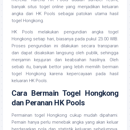
banyak situs togel online yang menjadikan keluaran
angka dari HK Pools sebagai patokan utama hasil
togel Hongkong.
HK Pools melakukan pengundian angka togel
Hongkong setiap hari, biasanya pada pukul 23.00 WIB.
Proses pengundian ini dilakukan secara transparan
dan dapat disaksikan langsung oleh publik, sehingga
menjamin kejujuran dan keabsahan hasilnya. Oleh
sebab itu, banyak bettor yang lebih memilih bermain
togel Hongkong karena kepercayaan pada hasil
keluaran HK Pools.
Cara Bermain Togel Hongkong
dan Peranan HK Pools
Permainan togel Hongkong cukup mudah dipahami.
Pemain hanya perlu menebak angka yang akan keluar
berdasarkan pola dan statistik keluaran sebelumnya.