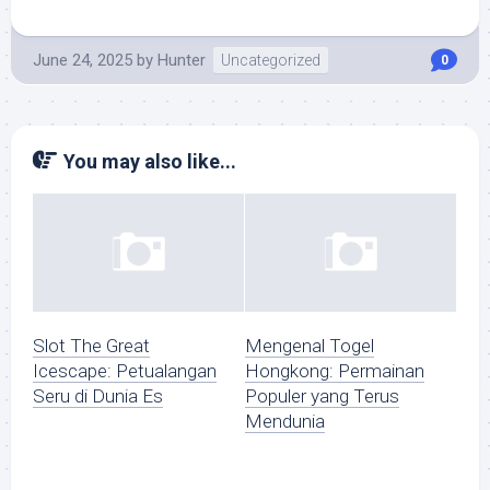
June 24, 2025
by
Hunter
Uncategorized
0
You may also like...
Slot The Great
Mengenal Togel
Icescape: Petualangan
Hongkong: Permainan
Seru di Dunia Es
Populer yang Terus
Mendunia