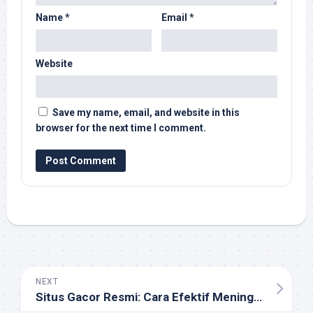
Name
*
Email
*
Website
Save my name, email, and website in this
browser for the next time I comment.
NEXT
Situs Gacor Resmi: Cara Efektif Meningkatkan Peluang Menang Slot