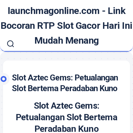
Skip
launchmagonline.com - Link
to
content
Bocoran RTP Slot Gacor Hari Ini
Mudah Menang
Slot Aztec Gems: Petualangan
Slot Bertema Peradaban Kuno
Slot Aztec Gems:
Petualangan Slot Bertema
Peradaban Kuno