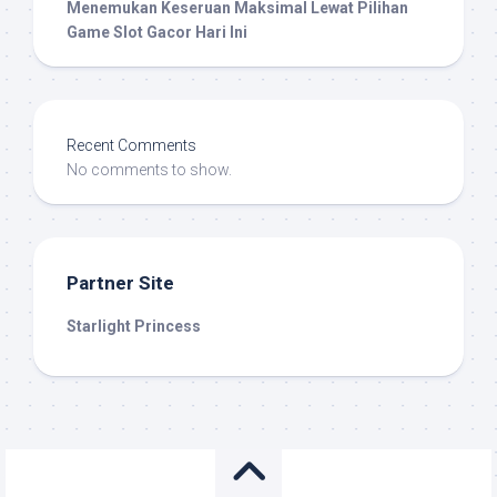
Menemukan Keseruan Maksimal Lewat Pilihan
Game Slot Gacor Hari Ini
Recent Comments
No comments to show.
Partner Site
Starlight Princess