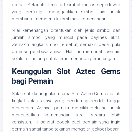
diincar. Selain itu, terdapat simbol khusus seperti wild
yang berfungsi menggantikan simbol lain untuk
membantu membentuk kombinasi kemenangan.
Nilai kemenangan ditentukan oleh jenis simbol dan
jumlah simbol yang muncul pada paylines aktif.
Semakin langka simbol tersebut, semakin besar pula
potensi pembayarannya. Hal ini membuat pemain
selalu tertantang untuk terus mencoba peruntungan.
Keunggulan Slot Aztec Gems
bagi Pemain
Salah satu keunggulan utama Slot Aztec Gems adalah
tingkat volatilitasnya yang cenderung rendah hingga
menengah. Artinya, pemain memiliki peluang untuk
mendapatkan kemenangan kecil secara lebih
konsisten. Ini sangat cocok bagi pemain yang ingin
bermain santai tanpa tekanan mengejar jackpot besar.