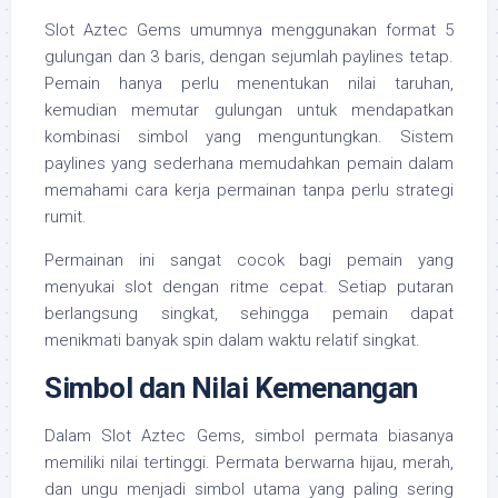
Slot Aztec Gems umumnya menggunakan format 5
gulungan dan 3 baris, dengan sejumlah paylines tetap.
Pemain hanya perlu menentukan nilai taruhan,
kemudian memutar gulungan untuk mendapatkan
kombinasi simbol yang menguntungkan. Sistem
paylines yang sederhana memudahkan pemain dalam
memahami cara kerja permainan tanpa perlu strategi
rumit.
Permainan ini sangat cocok bagi pemain yang
menyukai slot dengan ritme cepat. Setiap putaran
berlangsung singkat, sehingga pemain dapat
menikmati banyak spin dalam waktu relatif singkat.
Simbol dan Nilai Kemenangan
Dalam Slot Aztec Gems, simbol permata biasanya
memiliki nilai tertinggi. Permata berwarna hijau, merah,
dan ungu menjadi simbol utama yang paling sering