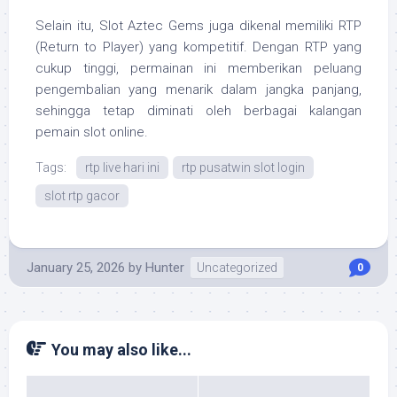
Selain itu, Slot Aztec Gems juga dikenal memiliki RTP
(Return to Player) yang kompetitif. Dengan RTP yang
cukup tinggi, permainan ini memberikan peluang
pengembalian yang menarik dalam jangka panjang,
sehingga tetap diminati oleh berbagai kalangan
pemain slot online.
Tags:
rtp live hari ini
rtp pusatwin slot login
slot rtp gacor
January 25, 2026
by
Hunter
Uncategorized
0
You may also like...