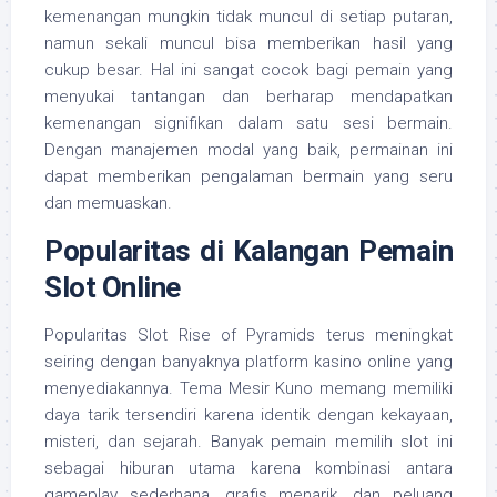
kemenangan mungkin tidak muncul di setiap putaran,
namun sekali muncul bisa memberikan hasil yang
cukup besar. Hal ini sangat cocok bagi pemain yang
menyukai tantangan dan berharap mendapatkan
kemenangan signifikan dalam satu sesi bermain.
Dengan manajemen modal yang baik, permainan ini
dapat memberikan pengalaman bermain yang seru
dan memuaskan.
Popularitas di Kalangan Pemain
Slot Online
Popularitas Slot Rise of Pyramids terus meningkat
seiring dengan banyaknya platform kasino online yang
menyediakannya. Tema Mesir Kuno memang memiliki
daya tarik tersendiri karena identik dengan kekayaan,
misteri, dan sejarah. Banyak pemain memilih slot ini
sebagai hiburan utama karena kombinasi antara
gameplay sederhana, grafis menarik, dan peluang