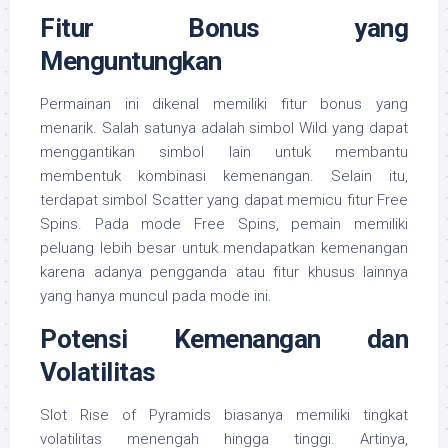
Fitur Bonus yang
Menguntungkan
Permainan ini dikenal memiliki fitur bonus yang
menarik. Salah satunya adalah simbol Wild yang dapat
menggantikan simbol lain untuk membantu
membentuk kombinasi kemenangan. Selain itu,
terdapat simbol Scatter yang dapat memicu fitur Free
Spins. Pada mode Free Spins, pemain memiliki
peluang lebih besar untuk mendapatkan kemenangan
karena adanya pengganda atau fitur khusus lainnya
yang hanya muncul pada mode ini.
Potensi Kemenangan dan
Volatilitas
Slot Rise of Pyramids biasanya memiliki tingkat
volatilitas menengah hingga tinggi. Artinya,