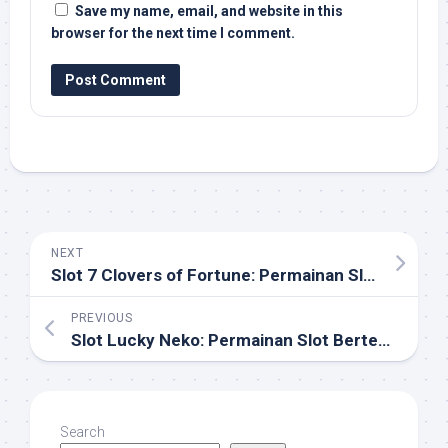
Save my name, email, and website in this
browser for the next time I comment.
NEXT
Slot 7 Clovers of Fortune: Permainan Slot yang Penuh Keberuntungan
PREVIOUS
Slot Lucky Neko: Permainan Slot Bertema Keberuntungan Kucing Jepang
Search