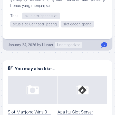
bonus yang menjanjikan.
Tags:
akun pro jepang slot
situs slot luar negeri jepang
slot gacor jepang
January 24, 2026
by
Hunter
Uncategorized
0
You may also like...
Slot Mahjong Wins 3 –
Apa Itu Slot Server