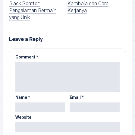
Black Scatter:
Kamboja dan Cara
Pengalaman Bermain
Kerjanya
yang Unik
Leave a Reply
Comment
*
Name
*
Email
*
Website