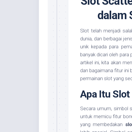
Slot Scatt
dalam 
Slot telah menjadi sal
dunia, dan berbagai jen
unik kepada para pema
banyak dicari oleh para
artikel ini, kita akan 
dan bagaimana fitur ini
permainan slot yang sed
Apa Itu Slo
Secara umum, simbol s
untuk memicu fitur bo
yang membedakan
sl