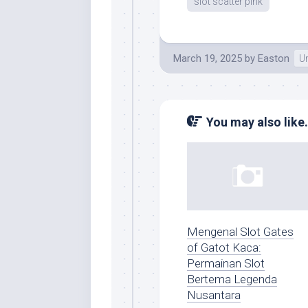
slot scatter pink
March 19, 2025
by
Easton
U
You may also like.
Mengenal Slot Gates
of Gatot Kaca:
Permainan Slot
Bertema Legenda
Nusantara