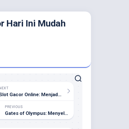
r Hari Ini Mudah
NEXT
Slot Gacor Online: Menjadi Pilihan Utama Pemain Slot
PREVIOUS
Gates of Olympus: Menyelami Keajaiban Dunia Mitologi Yunani dalam Slot Online