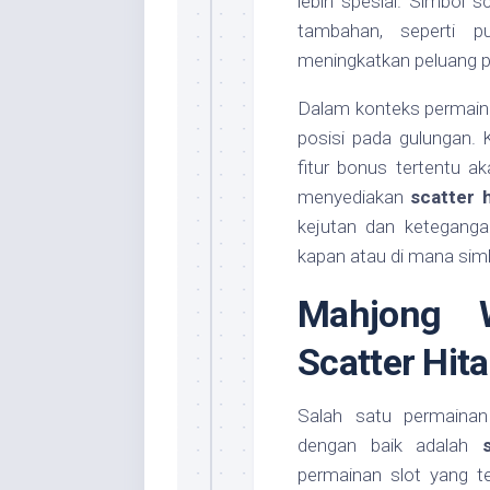
lebih spesial. Simbol 
tambahan, seperti p
meningkatkan peluang 
Dalam konteks permain
posisi pada gulungan. 
fitur bonus tertentu a
menyediakan
scatter 
kejutan dan keteganga
kapan atau di mana simb
Mahjong 
Scatter Hit
Salah satu permaina
dengan baik adalah
permainan slot yang te