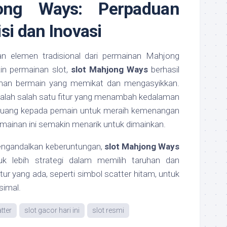
ong Ways: Perpaduan
si dan Inovasi
 elemen tradisional dari permainan Mahjong
in permainan slot,
slot Mahjong Ways
berhasil
man bermain yang memikat dan mengasyikkan.
dalah salah satu fitur yang menambah kedalaman
luang kepada pemain untuk meraih kemenangan
ainan ini semakin menarik untuk dimainkan.
engandalkan keberuntungan,
slot Mahjong Ways
k lebih strategi dalam memilih taruhan dan
ur yang ada, seperti simbol scatter hitam, untuk
simal.
tter
slot gacor hari ini
slot resmi