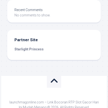
Recent Comments
No comments to show.
Partner Site
Starlight Princess
launchmagonline.com – Link Bocoran RTP Slot Gacor Hari
Ini Mudah Menang © 2026. All Rights Reserved.