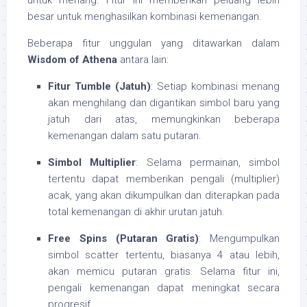
untuk menang. Fitur ini memberikan peluang lebih
besar untuk menghasilkan kombinasi kemenangan.
Beberapa fitur unggulan yang ditawarkan dalam
Wisdom of Athena
antara lain:
Fitur Tumble (Jatuh)
: Setiap kombinasi menang
akan menghilang dan digantikan simbol baru yang
jatuh dari atas, memungkinkan beberapa
kemenangan dalam satu putaran.
Simbol Multiplier
: Selama permainan, simbol
tertentu dapat memberikan pengali (multiplier)
acak, yang akan dikumpulkan dan diterapkan pada
total kemenangan di akhir urutan jatuh.
Free Spins (Putaran Gratis)
: Mengumpulkan
simbol scatter tertentu, biasanya 4 atau lebih,
akan memicu putaran gratis. Selama fitur ini,
pengali kemenangan dapat meningkat secara
progresif.