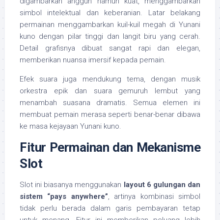
digambarkan anggun namun kuat, menggambarkan
simbol intelektual dan keberanian. Latar belakang
permainan menggambarkan kuil-kuil megah di Yunani
kuno dengan pilar tinggi dan langit biru yang cerah.
Detail grafisnya dibuat sangat rapi dan elegan,
memberikan nuansa imersif kepada pemain.
Efek suara juga mendukung tema, dengan musik
orkestra epik dan suara gemuruh lembut yang
menambah suasana dramatis. Semua elemen ini
membuat pemain merasa seperti benar-benar dibawa
ke masa kejayaan Yunani kuno.
Fitur Permainan dan Mekanisme
Slot
Slot ini biasanya menggunakan
layout 6 gulungan dan
sistem “pays anywhere”
, artinya kombinasi simbol
tidak perlu berada dalam garis pembayaran tetap