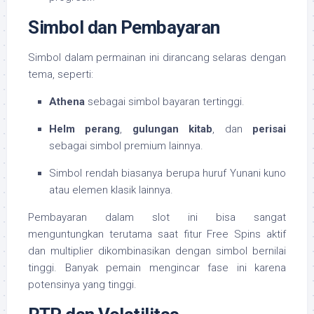
Simbol dan Pembayaran
Simbol dalam permainan ini dirancang selaras dengan
tema, seperti:
Athena
sebagai simbol bayaran tertinggi.
Helm perang
,
gulungan kitab
, dan
perisai
sebagai simbol premium lainnya.
Simbol rendah biasanya berupa huruf Yunani kuno
atau elemen klasik lainnya.
Pembayaran dalam slot ini bisa sangat
menguntungkan terutama saat fitur Free Spins aktif
dan multiplier dikombinasikan dengan simbol bernilai
tinggi. Banyak pemain mengincar fase ini karena
potensinya yang tinggi.