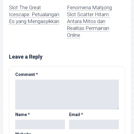
Slot The Great
Fenomena Mahjong
Icescape: Petualangan
Slot Scatter Hitam:
Es yang Mengasyikkan
Antara Mitos dan
Realitas Permainan
Online
Leave a Reply
Comment
*
Name
*
Email
*