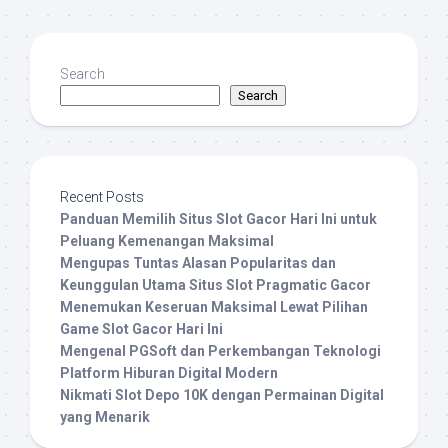
Search
Search
Recent Posts
Panduan Memilih Situs Slot Gacor Hari Ini untuk
Peluang Kemenangan Maksimal
Mengupas Tuntas Alasan Popularitas dan
Keunggulan Utama Situs Slot Pragmatic Gacor
Menemukan Keseruan Maksimal Lewat Pilihan
Game Slot Gacor Hari Ini
Mengenal PGSoft dan Perkembangan Teknologi
Platform Hiburan Digital Modern
Nikmati Slot Depo 10K dengan Permainan Digital
yang Menarik