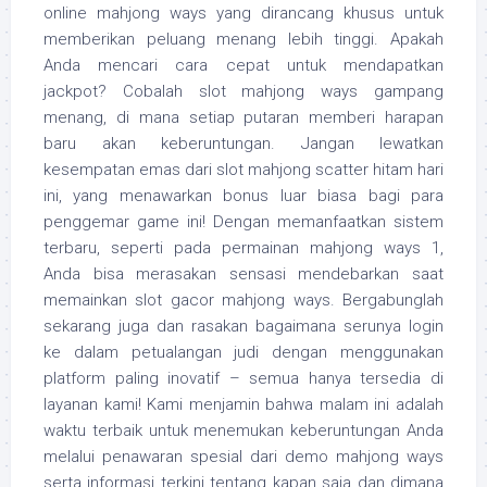
online mahjong ways yang dirancang khusus untuk
memberikan peluang menang lebih tinggi. Apakah
Anda mencari cara cepat untuk mendapatkan
jackpot? Cobalah slot mahjong ways gampang
menang, di mana setiap putaran memberi harapan
baru akan keberuntungan. Jangan lewatkan
kesempatan emas dari slot mahjong scatter hitam hari
ini, yang menawarkan bonus luar biasa bagi para
penggemar game ini! Dengan memanfaatkan sistem
terbaru, seperti pada permainan mahjong ways 1,
Anda bisa merasakan sensasi mendebarkan saat
memainkan slot gacor mahjong ways. Bergabunglah
sekarang juga dan rasakan bagaimana serunya login
ke dalam petualangan judi dengan menggunakan
platform paling inovatif – semua hanya tersedia di
layanan kami! Kami menjamin bahwa malam ini adalah
waktu terbaik untuk menemukan keberuntungan Anda
melalui penawaran spesial dari demo mahjong ways
serta informasi terkini tentang kapan saja dan dimana