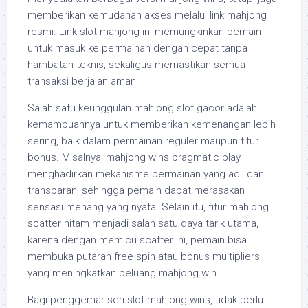
memberikan kemudahan akses melalui link mahjong
resmi. Link slot mahjong ini memungkinkan pemain
untuk masuk ke permainan dengan cepat tanpa
hambatan teknis, sekaligus memastikan semua
transaksi berjalan aman.
Salah satu keunggulan mahjong slot gacor adalah
kemampuannya untuk memberikan kemenangan lebih
sering, baik dalam permainan reguler maupun fitur
bonus. Misalnya, mahjong wins pragmatic play
menghadirkan mekanisme permainan yang adil dan
transparan, sehingga pemain dapat merasakan
sensasi menang yang nyata. Selain itu, fitur mahjong
scatter hitam menjadi salah satu daya tarik utama,
karena dengan memicu scatter ini, pemain bisa
membuka putaran free spin atau bonus multipliers
yang meningkatkan peluang mahjong win.
Bagi penggemar seri slot mahjong wins, tidak perlu