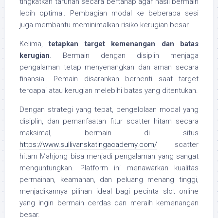
tingkatkan taruhan secara bertahap agar hasil bermain
lebih optimal. Pembagian modal ke beberapa sesi
juga membantu meminimalkan risiko kerugian besar.
Kelima,
tetapkan target kemenangan dan batas
kerugian
. Bermain dengan disiplin menjaga
pengalaman tetap menyenangkan dan aman secara
finansial. Pemain disarankan berhenti saat target
tercapai atau kerugian melebihi batas yang ditentukan.
Dengan strategi yang tepat, pengelolaan modal yang
disiplin, dan pemanfaatan fitur scatter hitam secara
maksimal, bermain di situs
https://www.sullivanskatingacademy.com/
scatter
hitam Mahjong bisa menjadi pengalaman yang sangat
menguntungkan. Platform ini menawarkan kualitas
permainan, keamanan, dan peluang menang tinggi,
menjadikannya pilihan ideal bagi pecinta slot online
yang ingin bermain cerdas dan meraih kemenangan
besar.