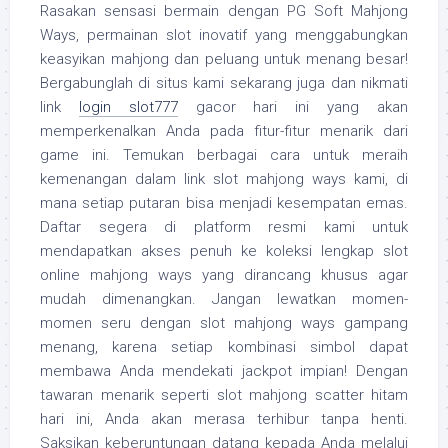
Rasakan sensasi bermain dengan PG Soft Mahjong
Ways, permainan slot inovatif yang menggabungkan
keasyikan mahjong dan peluang untuk menang besar!
Bergabunglah di situs kami sekarang juga dan nikmati
link
login slot777
gacor hari ini yang akan
memperkenalkan Anda pada fitur-fitur menarik dari
game ini. Temukan berbagai cara untuk meraih
kemenangan dalam link slot mahjong ways kami, di
mana setiap putaran bisa menjadi kesempatan emas.
Daftar segera di platform resmi kami untuk
mendapatkan akses penuh ke koleksi lengkap slot
online mahjong ways yang dirancang khusus agar
mudah dimenangkan. Jangan lewatkan momen-
momen seru dengan slot mahjong ways gampang
menang, karena setiap kombinasi simbol dapat
membawa Anda mendekati jackpot impian! Dengan
tawaran menarik seperti slot mahjong scatter hitam
hari ini, Anda akan merasa terhibur tanpa henti.
Saksikan keberuntungan datang kepada Anda melalui