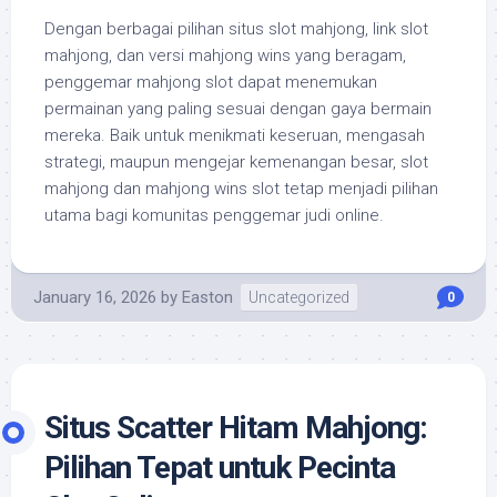
Dengan berbagai pilihan situs slot mahjong, link slot
mahjong, dan versi mahjong wins yang beragam,
penggemar mahjong slot dapat menemukan
permainan yang paling sesuai dengan gaya bermain
mereka. Baik untuk menikmati keseruan, mengasah
strategi, maupun mengejar kemenangan besar, slot
mahjong dan mahjong wins slot tetap menjadi pilihan
utama bagi komunitas penggemar judi online.
January 16, 2026
by
Easton
Uncategorized
0
Situs Scatter Hitam Mahjong:
Pilihan Tepat untuk Pecinta