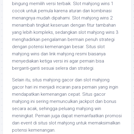
bingung memilih versi terbaik. Slot mahjong wins 1
cocok untuk pemula karena aturan dan kombinasi
menangnya mudah dipahami. Slot mahjong wins 2
menambah tingkat keseruan dengan fitur tambahan
yang lebih kompleks, sedangkan slot mahjong wins 3
menghadirkan pengalaman bermain penuh strategi
dengan potensi kemenangan besar. Situs slot
mahjong wins dan link mahjong resmi biasanya
menyediakan ketiga versi ini agar pemain bisa
berganti-ganti sesuai selera dan strategi.
Selain itu, situs mahjong gacor dan slot mahjong
gacor hari ini menjadi incaran para pemain yang ingin
mendapatkan kemenangan cepat. Situs gacor
mahjong ini sering memunculkan jackpot dan bonus
secara acak, sehingga peluang mahjong win
meningkat. Pemain juga dapat memanfaatkan promosi
dan event di situs slot mahjong untuk memaksimalkan
potensi kemenangan.