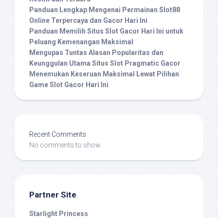
Panduan Lengkap Mengenai Permainan Slot88
Online Terpercaya dan Gacor Hari Ini
Panduan Memilih Situs Slot Gacor Hari Ini untuk
Peluang Kemenangan Maksimal
Mengupas Tuntas Alasan Popularitas dan
Keunggulan Utama Situs Slot Pragmatic Gacor
Menemukan Keseruan Maksimal Lewat Pilihan
Game Slot Gacor Hari Ini
Recent Comments
No comments to show.
Partner Site
Starlight Princess