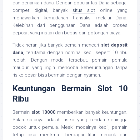
dan penarikan dana. Dengan popularitas Dana sebagai
dompet digital, banyak
situs slot
online yang
menawarkan kemudahan transaksi melalui Dana.
Kelebihan dari penggunaan Dana adalah proses
deposit yang instan dan bebas dari potongan biaya.
Tidak heran jika banyak pemain mencari
slot deposit
dana
, terutama dengan nominal kecil seperti 10 ribu
rupiah. Dengan modal tersebut, pemain pemula
maupun yang ingin mencoba keberuntungan tanpa
risiko besar bisa bermain dengan nyaman.
Keuntungan Bermain Slot 10
Ribu
Bermain
slot 10000
memberikan banyak keuntungan.
Salah satunya adalah risiko yang rendah sehingga
cocok untuk pemula. Meski modalnya kecil, pemain
tetap bisa menikmati berbagai fitur menarik dan