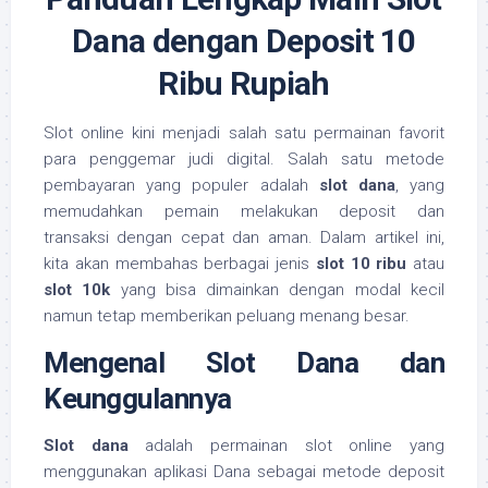
Dana dengan Deposit 10
Ribu Rupiah
Slot online kini menjadi salah satu permainan favorit
para penggemar judi digital. Salah satu metode
pembayaran yang populer adalah
slot dana
, yang
memudahkan pemain melakukan deposit dan
transaksi dengan cepat dan aman. Dalam artikel ini,
kita akan membahas berbagai jenis
slot 10 ribu
atau
slot 10k
yang bisa dimainkan dengan modal kecil
namun tetap memberikan peluang menang besar.
Mengenal Slot Dana dan
Keunggulannya
Slot dana
adalah permainan slot online yang
menggunakan aplikasi Dana sebagai metode deposit