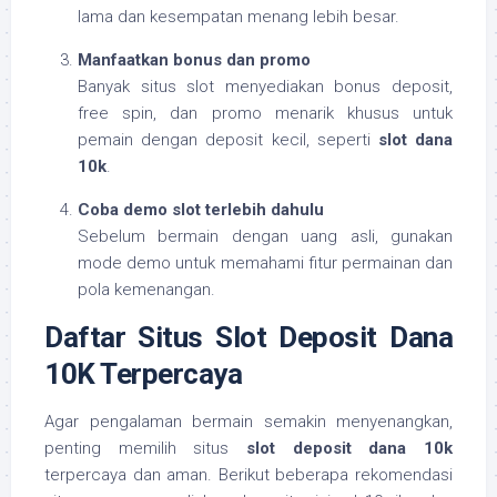
lama dan kesempatan menang lebih besar.
Manfaatkan bonus dan promo
Banyak situs slot menyediakan bonus deposit,
free spin, dan promo menarik khusus untuk
pemain dengan deposit kecil, seperti
slot dana
10k
.
Coba demo slot terlebih dahulu
Sebelum bermain dengan uang asli, gunakan
mode demo untuk memahami fitur permainan dan
pola kemenangan.
Daftar Situs Slot Deposit Dana
10K Terpercaya
Agar pengalaman bermain semakin menyenangkan,
penting memilih situs
slot deposit dana 10k
terpercaya dan aman. Berikut beberapa rekomendasi