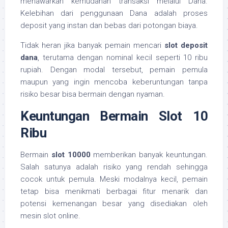
menawarkan kemudahan transaksi melalui Dana.
Kelebihan dari penggunaan Dana adalah proses
deposit yang instan dan bebas dari potongan biaya.
Tidak heran jika banyak pemain mencari
slot deposit
dana
, terutama dengan nominal kecil seperti 10 ribu
rupiah. Dengan modal tersebut, pemain pemula
maupun yang ingin mencoba keberuntungan tanpa
risiko besar bisa bermain dengan nyaman.
Keuntungan Bermain Slot 10
Ribu
Bermain
slot 10000
memberikan banyak keuntungan.
Salah satunya adalah risiko yang rendah sehingga
cocok untuk pemula. Meski modalnya kecil, pemain
tetap bisa menikmati berbagai fitur menarik dan
potensi kemenangan besar yang disediakan oleh
mesin slot online.