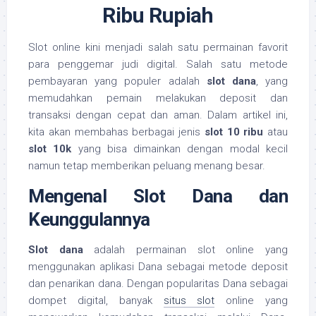
Ribu Rupiah
Slot online kini menjadi salah satu permainan favorit
para penggemar judi digital. Salah satu metode
pembayaran yang populer adalah
slot dana
, yang
memudahkan pemain melakukan deposit dan
transaksi dengan cepat dan aman. Dalam artikel ini,
kita akan membahas berbagai jenis
slot 10 ribu
atau
slot 10k
yang bisa dimainkan dengan modal kecil
namun tetap memberikan peluang menang besar.
Mengenal Slot Dana dan
Keunggulannya
Slot dana
adalah permainan slot online yang
menggunakan aplikasi Dana sebagai metode deposit
dan penarikan dana. Dengan popularitas Dana sebagai
dompet digital, banyak
situs slot
online yang