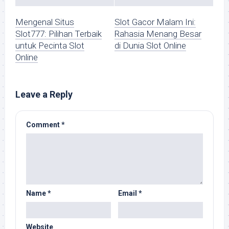
Mengenal Situs
Slot Gacor Malam Ini:
Slot777: Pilihan Terbaik
Rahasia Menang Besar
untuk Pecinta Slot
di Dunia Slot Online
Online
Leave a Reply
Comment
*
Name
*
Email
*
Website