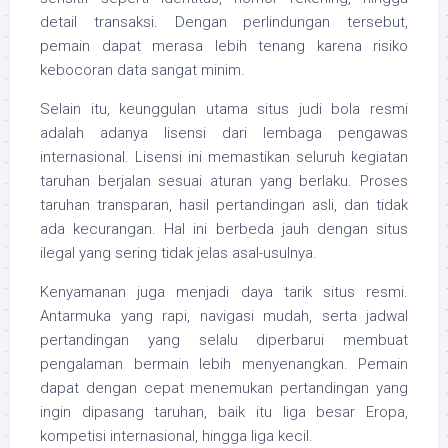
detail transaksi. Dengan perlindungan tersebut,
pemain dapat merasa lebih tenang karena risiko
kebocoran data sangat minim.
Selain itu, keunggulan utama situs judi bola resmi
adalah adanya lisensi dari lembaga pengawas
internasional. Lisensi ini memastikan seluruh kegiatan
taruhan berjalan sesuai aturan yang berlaku. Proses
taruhan transparan, hasil pertandingan asli, dan tidak
ada kecurangan. Hal ini berbeda jauh dengan situs
ilegal yang sering tidak jelas asal-usulnya.
Kenyamanan juga menjadi daya tarik situs resmi.
Antarmuka yang rapi, navigasi mudah, serta jadwal
pertandingan yang selalu diperbarui membuat
pengalaman bermain lebih menyenangkan. Pemain
dapat dengan cepat menemukan pertandingan yang
ingin dipasang taruhan, baik itu liga besar Eropa,
kompetisi internasional, hingga liga kecil.