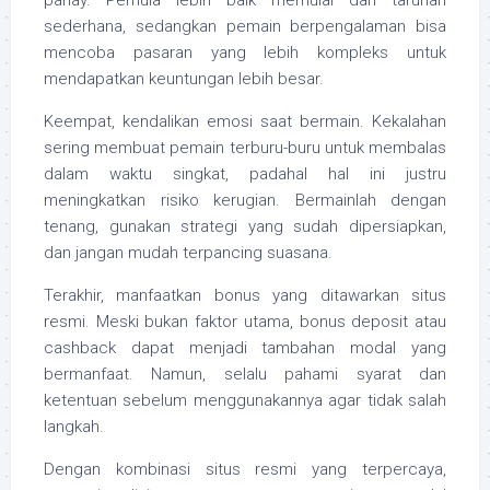
parlay. Pemula lebih baik memulai dari taruhan
sederhana, sedangkan pemain berpengalaman bisa
mencoba pasaran yang lebih kompleks untuk
mendapatkan keuntungan lebih besar.
Keempat, kendalikan emosi saat bermain. Kekalahan
sering membuat pemain terburu-buru untuk membalas
dalam waktu singkat, padahal hal ini justru
meningkatkan risiko kerugian. Bermainlah dengan
tenang, gunakan strategi yang sudah dipersiapkan,
dan jangan mudah terpancing suasana.
Terakhir, manfaatkan bonus yang ditawarkan situs
resmi. Meski bukan faktor utama, bonus deposit atau
cashback dapat menjadi tambahan modal yang
bermanfaat. Namun, selalu pahami syarat dan
ketentuan sebelum menggunakannya agar tidak salah
langkah.
Dengan kombinasi situs resmi yang terpercaya,