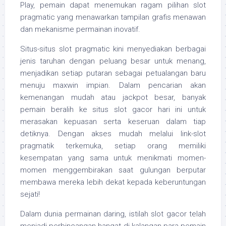
Play, pemain dapat menemukan ragam pilihan slot
pragmatic yang menawarkan tampilan grafis menawan
dan mekanisme permainan inovatif.
Situs-situs slot pragmatic kini menyediakan berbagai
jenis taruhan dengan peluang besar untuk menang,
menjadikan setiap putaran sebagai petualangan baru
menuju maxwin impian. Dalam pencarian akan
kemenangan mudah atau jackpot besar, banyak
pemain beralih ke situs slot gacor hari ini untuk
merasakan kepuasan serta keseruan dalam tiap
detiknya. Dengan akses mudah melalui link-slot
pragmatik terkemuka, setiap orang memiliki
kesempatan yang sama untuk menikmati momen-
momen menggembirakan saat gulungan berputar
membawa mereka lebih dekat kepada keberuntungan
sejati!
Dalam dunia permainan daring, istilah slot gacor telah