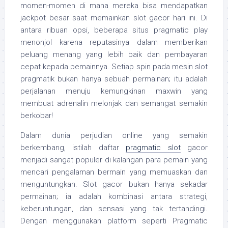
momen-momen di mana mereka bisa mendapatkan
jackpot besar saat memainkan slot gacor hari ini. Di
antara ribuan opsi, beberapa situs pragmatic play
menonjol karena reputasinya dalam memberikan
peluang menang yang lebih baik dan pembayaran
cepat kepada pemainnya. Setiap spin pada mesin slot
pragmatik bukan hanya sebuah permainan; itu adalah
perjalanan menuju kemungkinan maxwin yang
membuat adrenalin melonjak dan semangat semakin
berkobar!
Dalam dunia perjudian online yang semakin
berkembang, istilah daftar
pragmatic slot
gacor
menjadi sangat populer di kalangan para pemain yang
mencari pengalaman bermain yang memuaskan dan
menguntungkan. Slot gacor bukan hanya sekadar
permainan; ia adalah kombinasi antara strategi,
keberuntungan, dan sensasi yang tak tertandingi.
Dengan menggunakan platform seperti Pragmatic