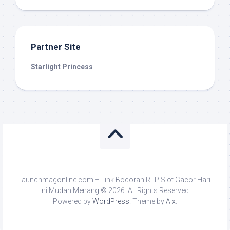
Partner Site
Starlight Princess
launchmagonline.com – Link Bocoran RTP Slot Gacor Hari
Ini Mudah Menang © 2026. All Rights Reserved.
Powered by
WordPress
. Theme by
Alx
.