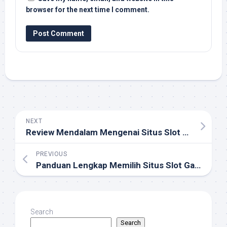
browser for the next time I comment.
NEXT
Review Mendalam Mengenai Situs Slot 777: Keuntungan dan Fasilitas yang Ditawarkan
PREVIOUS
Panduan Lengkap Memilih Situs Slot Gacor untuk Menang Besar
Search
Search