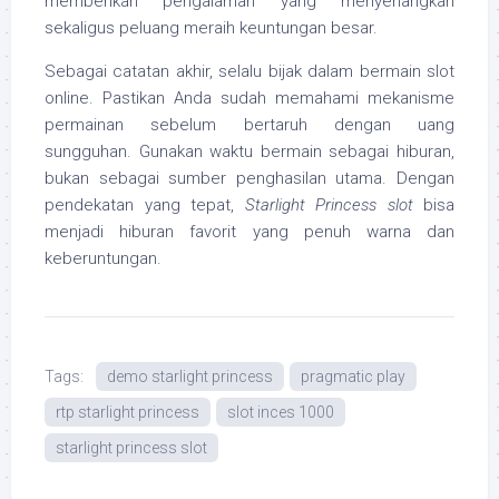
memberikan pengalaman yang menyenangkan
sekaligus peluang meraih keuntungan besar.
Sebagai catatan akhir, selalu bijak dalam bermain slot
online. Pastikan Anda sudah memahami mekanisme
permainan sebelum bertaruh dengan uang
sungguhan. Gunakan waktu bermain sebagai hiburan,
bukan sebagai sumber penghasilan utama. Dengan
pendekatan yang tepat,
Starlight Princess slot
bisa
menjadi hiburan favorit yang penuh warna dan
keberuntungan.
Tags:
demo starlight princess
pragmatic play
rtp starlight princess
slot inces 1000
starlight princess slot