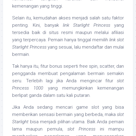
kemenangan yang tinggi.
Selain itu, kemudahan akses menjadi salah satu faktor
penting. Kini, banyak
link Starlight Princess
yang
tersedia baik di situs resmi maupun melalui afiliasi
yang terpercaya. Pemain hanya tinggal memilih
link slot
Starlight Princess
yang sesuai, lalu mendaftar dan mulai
bermain.
Tak hanya itu, fitur bonus seperti free spin, scatter, dan
pengganda membuat pengalaman bermain semakin
seru. Terlebih lagi jika Anda mengincar fitur
slot
Princess 1000
yang memungkinkan kemenangan
berlipat ganda dalam satu kali putaran.
Jika Anda sedang mencari game slot yang bisa
memberikan sensasi bermain yang berbeda, maka
slot
Starlight
bisa menjadi pilihan utama. Baik Anda pemain
lama maupun pemula,
slot Princess
ini mampu