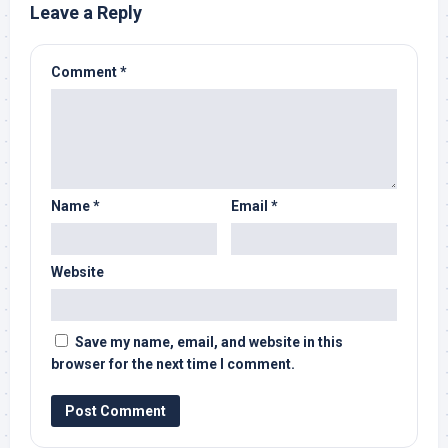
Leave a Reply
Comment
*
Name
*
Email
*
Website
Save my name, email, and website in this
browser for the next time I comment.