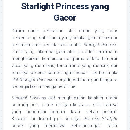
Starlight Princess yang
Gacor
Dalam dunia permainan slot online yang terus
berkembang, satu nama yang belakangan ini mencuri
perhatian para pecinta slot adalah
Starlight Princess
.
Game yang dikembangkan oleh provider ternama ini
menghadirkan kombinasi sempurna antara tampilan
visual yang memukau, tema anime yang menarik, dan
tentunya potensi kemenangan besar. Tak heran jika
slot Starlight Princess
menjadi perbincangan hangat di
berbagai komunitas game online.
Starlight Princess slot
menghadirkan karakter utama
seorang putri cantik dengan kekuatan sihir cahaya,
yang menemani pemain dalam setiap putaran.
Karakter ini dikenal juga sebagai
Princess Starlight
,
sosok yang membawa keberuntungan dalam