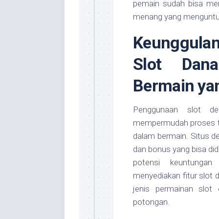
pemain sudah bisa men
menang yang menguntu
Keunggulan
Slot Dan
Bermain ya
Penggunaan slot d
mempermudah proses tr
dalam bermain. Situs 
dan bonus yang bisa did
potensi keuntungan
menyediakan fitur slot
jenis permainan slot
potongan.