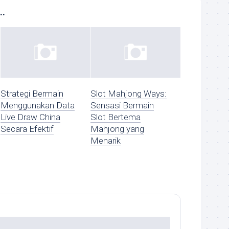
..
Strategi Bermain
Slot Mahjong Ways:
Menggunakan Data
Sensasi Bermain
Live Draw China
Slot Bertema
Secara Efektif
Mahjong yang
Menarik