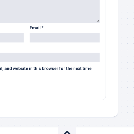
Email
*
 and website in this browser for the next time I