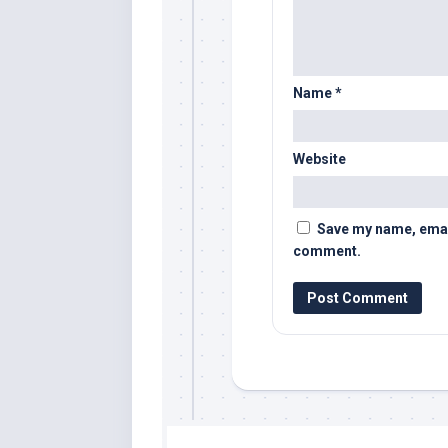
Name
*
Website
Save my name, email,
comment.