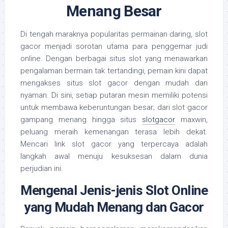
Menang Besar
Di tengah maraknya popularitas permainan daring, slot
gacor menjadi sorotan utama para penggemar judi
online. Dengan berbagai situs slot yang menawarkan
pengalaman bermain tak tertandingi, pemain kini dapat
mengakses situs slot gacor dengan mudah dan
nyaman. Di sini, setiap putaran mesin memiliki potensi
untuk membawa keberuntungan besar; dari slot gacor
gampang menang hingga situs
slotgacor
maxwin,
peluang meraih kemenangan terasa lebih dekat.
Mencari link slot gacor yang terpercaya adalah
langkah awal menuju kesuksesan dalam dunia
perjudian ini.
Mengenal Jenis-jenis Slot Online
yang Mudah Menang dan Gacor