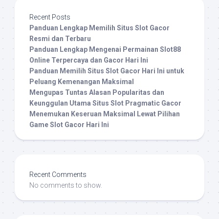
Recent Posts
Panduan Lengkap Memilih Situs Slot Gacor
Resmi dan Terbaru
Panduan Lengkap Mengenai Permainan Slot88
Online Terpercaya dan Gacor Hari Ini
Panduan Memilih Situs Slot Gacor Hari Ini untuk
Peluang Kemenangan Maksimal
Mengupas Tuntas Alasan Popularitas dan
Keunggulan Utama Situs Slot Pragmatic Gacor
Menemukan Keseruan Maksimal Lewat Pilihan
Game Slot Gacor Hari Ini
Recent Comments
No comments to show.