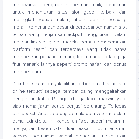
menawarkan pengalaman bermain unik, pencarian
untuk menemukan situs slot gacor terbaik kian
meningkat. Setiap malam, ribuan pemain bersaing
meraih kemenangan besar di berbagai permainan slot
terbaru yang menjanjikan jackpot menggiurkan. Dalam
mencari link slot gacor, mereka berharap menemukan
platform resmi dan terpercaya yang tidak hanya
memberikan peluang menang lebih mudah tetapi juga
fitur menarik lainnya seperti promo harian dan bonus
member baru.
Di antara sekian banyak pilihan, beberapa situs judi slot
online terbukti sebagai tempat paling menggairahkan
dengan tingkat RTP tinggi dan jackpot maxwin yang
siap memanjakan setiap penjudi beruntung. Terlepas
dari apakah Anda seorang pemula atau veteran dalam
dunia judi digital ini, kehadiran “slot gacor” malam ini
menyajikan kesempatan luar biasa untuk menikmati
sensasi permainan sambil mengejar impian akan